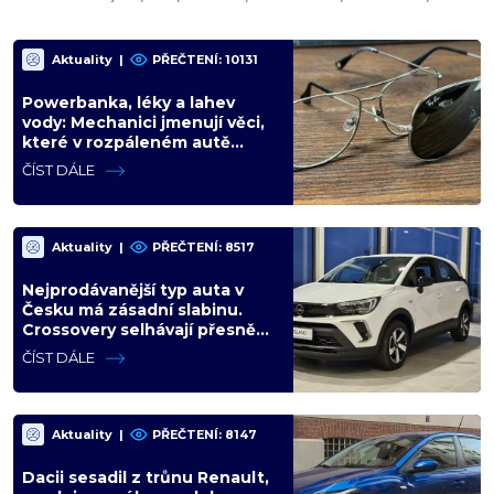
Aktuality
|
PŘEČTENÍ: 10131
Powerbanka, léky a lahev
vody: Mechanici jmenují věci,
které v rozpáleném autě
nemají co dělat. Hrozí i požár
ČÍST DÁLE
Aktuality
|
PŘEČTENÍ: 8517
Nejprodávanější typ auta v
Česku má zásadní slabinu.
Crossovery selhávají přesně
tam, kde mají být nejsilnější
ČÍST DÁLE
Aktuality
|
PŘEČTENÍ: 8147
Dacii sesadil z trůnu Renault,