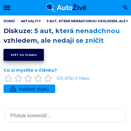
DOMŮ
AKTUALITY
5 AUT, KTERÁ NENADCHNOU VZHLEDEM, ALE NED
Diskuze: 5 aut, která nenadchnou
vzhledem, ale nedají se zničit
ZPĚT DO ČLÁNKU
Co si myslíte o článku?
0
/5 (
0
%)
0
hlasů
Nahlásit chybu