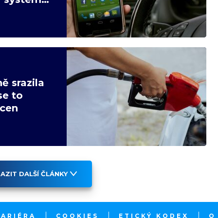
ě srazila
se to
 cen
AZIT DALŠÍ ČLÁNKY
KARIÉRA
COOKIES
ETICKÝ KODEX
O