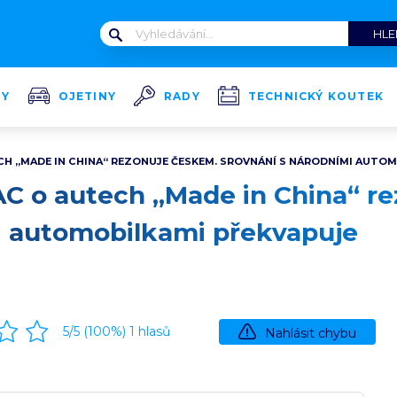
TY
OJETINY
RADY
TECHNICKÝ KOUTEK
CH „MADE IN CHINA“ REZONUJE ČESKEM. SROVNÁNÍ S NÁRODNÍMI AUTO
AC o autech „Made in China“ r
i automobilkami překvapuje
5
/5 (
100
%)
1
hlasů
Nahlásit chybu