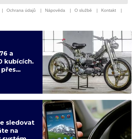
76 a
0 kubících.
 přes
e sledovat
áte na
ý systém