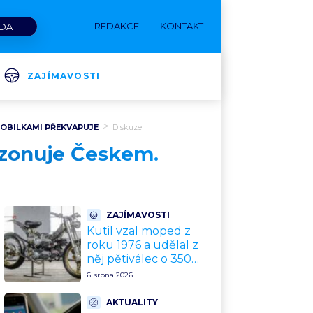
REDAKCE
KONTAKT
ZAJÍMAVOSTI
MOBILKAMI PŘEKVAPUJE
Diskuze
ezonuje Českem.
ZAJÍMAVOSTI
Kutil vzal moped z
roku 1976 a udělal z
něj pětiválec o 350
kubících. Hluk 127,5
6. srpna 2026
decibelu slyšíte přes
celou vesnici
AKTUALITY