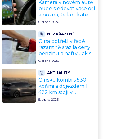
Kamera v novém autě
bude sledovat vaše oči
a pozná, že koukáte
na mobil. EU zavedla
6. srpna 2026
povinný systém od
července 2026
NEZAŘAZENÉ
Čína potřetí v řadě
razantně srazila ceny
benzinu a nafty. Jak se
to může propsat do
6. srpna 2026
českých cen
AKTUALITY
Čínské kombi s 530
koňmi a dojezdem 1
422 km stojí v
přepočtu 675 000 Kč.
5. srpna 2026
Plná výbava je v ceně,
VW a BMW mají
problém