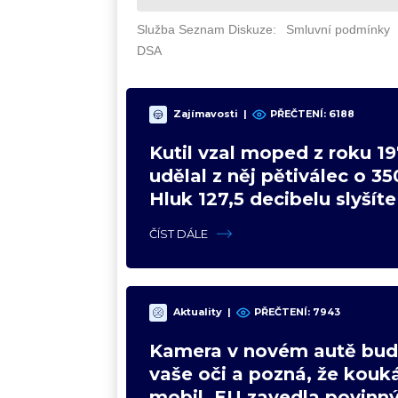
Zajímavosti
|
PŘEČTENÍ: 6188
Kutil vzal moped z roku 19
udělal z něj pětiválec o 35
Hluk 127,5 decibelu slyšíte
celou vesnici
ČÍST DÁLE
Aktuality
|
PŘEČTENÍ: 7943
Kamera v novém autě bud
vaše oči a pozná, že kouk
mobil. EU zavedla povinn