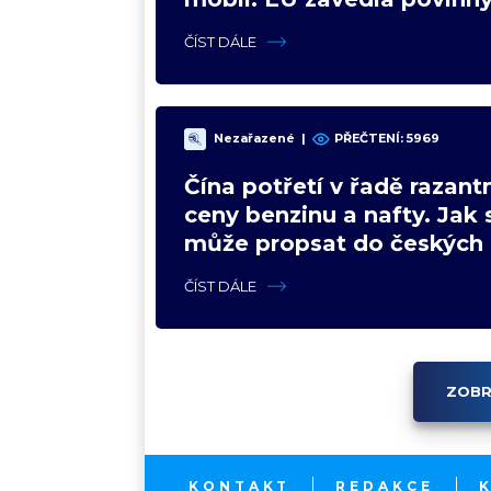
od července 2026
ČÍST DÁLE
Nezařazené
|
PŘEČTENÍ: 5969
Čína potřetí v řadě razantn
ceny benzinu a nafty. Jak 
může propsat do českých
ČÍST DÁLE
ZOBR
KONTAKT
REDAKCE