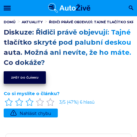
DOMŮ
AKTUALITY
ŘIDIČI PRÁVĚ OBJEVUJÍ: TAJNÉ TLAČÍTKO SKR
Diskuze: Řidiči právě objevují: Tajné
tlačítko skryté pod palubní deskou
auta. Možná ani nevíte, že ho máte.
Co dokáže?
ZPĚT DO ČLÁNKU
Co si myslíte o článku?
3
/5 (
47
%)
6
hlasů
Nahlásit chybu