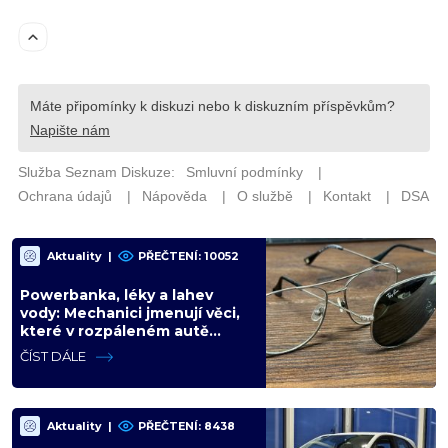
Aktuality
|
PŘEČTENÍ: 10052
Powerbanka, léky a lahev
vody: Mechanici jmenují věci,
které v rozpáleném autě
nemají co dělat. Hrozí i požár
ČÍST DÁLE
Aktuality
|
PŘEČTENÍ: 8438