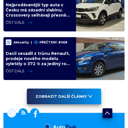
Nejprodávanější typ auta v
Česku má zásadní slabinu.
Crossovery selhávají přesně
tam, kde mají být nejsilnější
ČÍST DÁLE
Aktuality
|
PŘEČTENÍ: 8068
Dacii sesadil z trůnu Renault,
prodeje nového modelu
vyletěly o 372 % za jediný rok.
Češi ale jedou svojí pohádku
ČÍST DÁLE
ZOBRAZIT DALŠÍ ČLÁNKY