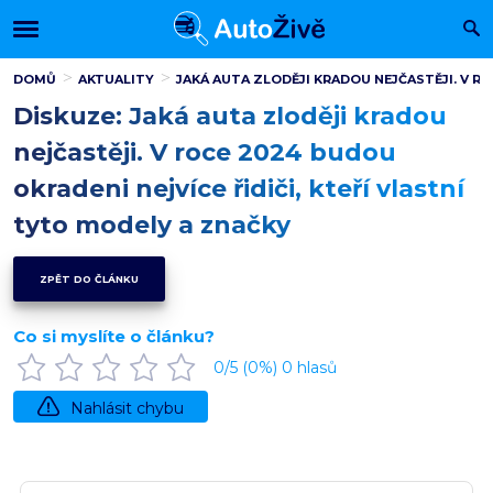
DOMŮ
AKTUALITY
JAKÁ AUTA ZLODĚJI KRADOU NEJČASTĚJI. V RO
Diskuze: Jaká auta zloději kradou
nejčastěji. V roce 2024 budou
okradeni nejvíce řidiči, kteří vlastní
tyto modely a značky
ZPĚT DO ČLÁNKU
Co si myslíte o článku?
0
/5 (
0
%)
0
hlasů
Nahlásit chybu