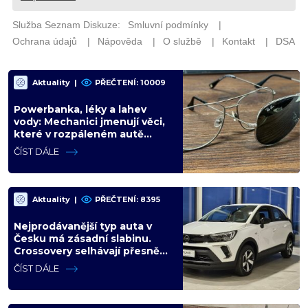
Aktuality
|
PŘEČTENÍ: 10009
Powerbanka, léky a lahev
vody: Mechanici jmenují věci,
které v rozpáleném autě
nemají co dělat. Hrozí i požár
ČÍST DÁLE
Aktuality
|
PŘEČTENÍ: 8395
Nejprodávanější typ auta v
Česku má zásadní slabinu.
Crossovery selhávají přesně
tam, kde mají být nejsilnější
ČÍST DÁLE