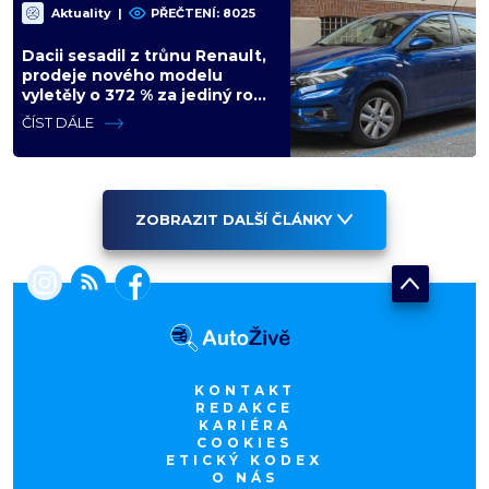
Aktuality
|
PŘEČTENÍ: 8025
Dacii sesadil z trůnu Renault,
prodeje nového modelu
vyletěly o 372 % za jediný rok.
Češi ale jedou svojí pohádku
ČÍST DÁLE
ZOBRAZIT DALŠÍ ČLÁNKY
KONTAKT
REDAKCE
KARIÉRA
COOKIES
ETICKÝ KODEX
O NÁS