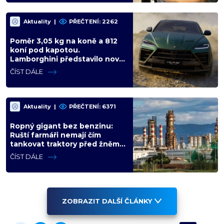
Aktuality
|
PŘEČTENÍ: 2262
Poměr 3,05 kg na koně a 812
koní pod kapotou.
Lamborghini představilo nový
Urus SE Performante s
ČÍST DÁLE
hybridním pohonem
Aktuality
|
PŘEČTENÍ: 6371
Ropný gigant bez benzinu:
Ruští farmáři nemají čím
tankovat traktory před žněmi,
fronty na pumpy trvají i
ČÍST DÁLE
několik dní
ZOBRAZIT DALŠÍ ČLÁNKY