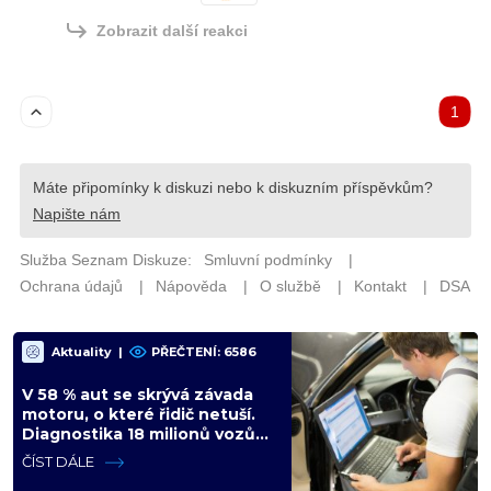
Aktuality
|
PŘEČTENÍ: 6586
V 58 % aut se skrývá závada
motoru, o které řidič netuší.
Diagnostika 18 milionů vozů
ukázala dalších 4 slabých míst
ČÍST DÁLE