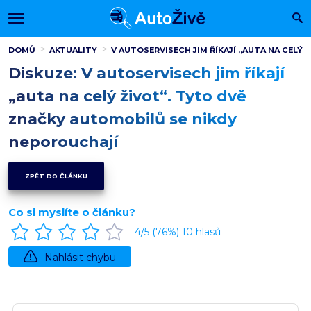
DOMŮ
AKTUALITY
V AUTOSERVISECH JIM ŘÍKAJÍ „AUTA NA CELÝ
Diskuze: V autoservisech jim říkají
„auta na celý život“. Tyto dvě
značky automobilů se nikdy
neporouchají
ZPĚT DO ČLÁNKU
Co si myslíte o článku?
4
/5 (
76
%)
10
hlasů
Nahlásit chybu