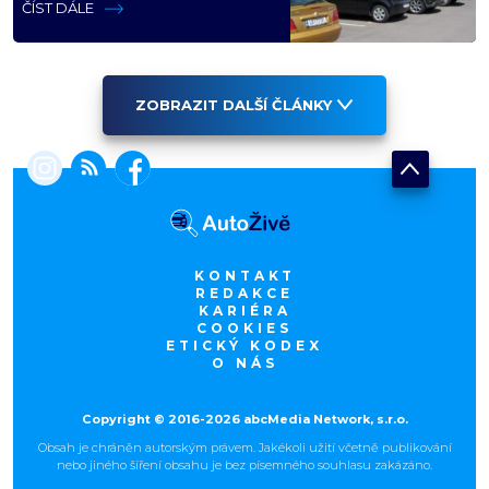
Teď ho kvůli tomu čeká soud
ČÍST DÁLE
ZOBRAZIT DALŠÍ ČLÁNKY
KONTAKT
REDAKCE
KARIÉRA
COOKIES
ETICKÝ KODEX
O NÁS
Copyright © 2016-2026 abcMedia Network, s.r.o.
Obsah je chráněn autorským právem. Jakékoli užití včetně publikování
nebo jiného šíření obsahu je bez písemného souhlasu zakázáno.