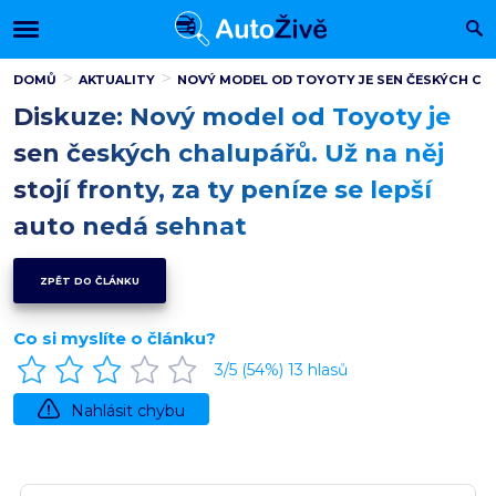
DOMŮ
AKTUALITY
NOVÝ MODEL OD TOYOTY JE SEN ČESKÝCH CHAL
Diskuze: Nový model od Toyoty je
sen českých chalupářů. Už na něj
stojí fronty, za ty peníze se lepší
auto nedá sehnat
ZPĚT DO ČLÁNKU
Co si myslíte o článku?
3
/5 (
54
%)
13
hlasů
Nahlásit chybu