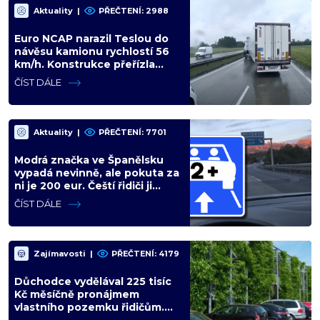
Aktuality
|
PŘEČTENÍ: 2988
Euro NCAP narazil Teslou do
návěsu kamionu rychlostí 56
km/h. Konstrukce přeřízla
kabinu, figurína neměla šanci
ČÍST DÁLE
Aktuality
|
PŘEČTENÍ: 7701
Modrá značka ve Španělsku
vypadá nevinně, ale pokuta za
ni je 200 eur. Čeští řidiči ji
zaměňují za informační ceduli
ČÍST DÁLE
Zajímavosti
|
PŘEČTENÍ: 4179
Důchodce vydělával 225 tisíc
Kč měsíčně pronájmem
vlastního pozemku řidičům.