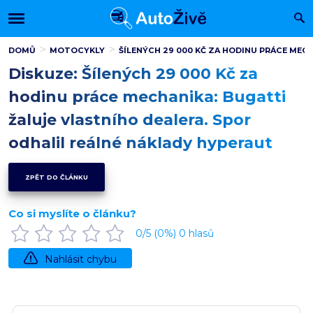
DOMŮ
MOTOCYKLY
ŠÍLENÝCH 29 000 KČ ZA HODINU PRÁCE MEC
Diskuze: Šílených 29 000 Kč za
hodinu práce mechanika: Bugatti
žaluje vlastního dealera. Spor
odhalil reálné náklady hyperaut
ZPĚT DO ČLÁNKU
Co si myslíte o článku?
0
/5 (
0
%)
0
hlasů
Nahlásit chybu