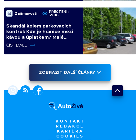
PŘEČTENÍ:
Zajímavosti
|
3906
Skandál kolem parkovacích
kontrol: Kde je hranice mezi
kávou a úplatkem? Malé
město, malá výhoda, velký
ČÍST DÁLE
problém
ZOBRAZIT DALŠÍ ČLÁNKY
KONTAKT
REDAKCE
KARIÉRA
COOKIES