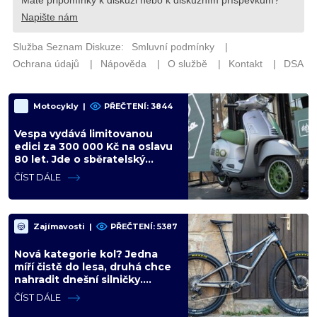
Motocykly
|
PŘEČTENÍ: 3844
Vespa vydává limitovanou
edici za 300 000 Kč na oslavu
80 let. Jde o sběratelský
kalkul místo jízdního upgradu
ČÍST DÁLE
Zajímavosti
|
PŘEČTENÍ: 5387
Nová kategorie kol? Jedna
míří čistě do lesa, druhá chce
nahradit dnešní silničky.
Cyklisté mají rozporuplné
ČÍST DÁLE
názory