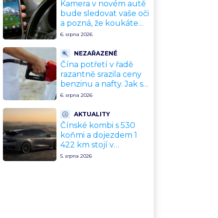
Kamera v novém autě
bude sledovat vaše oči
a pozná, že koukáte
na mobil. EU zavedla
6. srpna 2026
povinný systém od
července 2026
NEZAŘAZENÉ
Čína potřetí v řadě
razantně srazila ceny
benzinu a nafty. Jak se
to může propsat do
6. srpna 2026
českých cen
AKTUALITY
Čínské kombi s 530
koňmi a dojezdem 1
422 km stojí v
přepočtu 675 000 Kč.
5. srpna 2026
Plná výbava je v ceně,
VW a BMW mají
problém