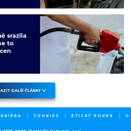
ě srazila
se to
 cen
AZIT DALŠÍ ČLÁNKY
KARIÉRA
COOKIES
ETICKÝ KODEX
O