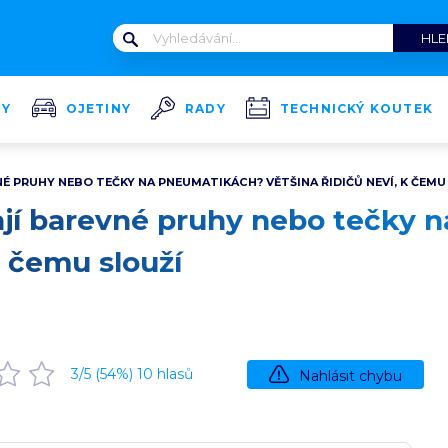
TY
OJETINY
RADY
TECHNICKÝ KOUTEK
É PRUHY NEBO TEČKY NA PNEUMATIKÁCH? VĚTŠINA ŘIDIČŮ NEVÍ, K ČEMU
jí barevné pruhy nebo tečky 
k čemu slouží
3
/5 (
54
%)
10
hlasů
Nahlásit chybu