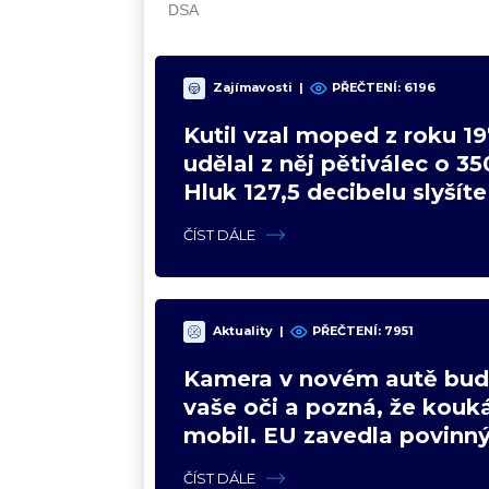
Zajímavosti
|
PŘEČTENÍ: 6196
Kutil vzal moped z roku 19
udělal z něj pětiválec o 35
Hluk 127,5 decibelu slyšíte
celou vesnici
ČÍST DÁLE
Aktuality
|
PŘEČTENÍ: 7951
Kamera v novém autě bud
vaše oči a pozná, že kouk
mobil. EU zavedla povinn
od července 2026
ČÍST DÁLE