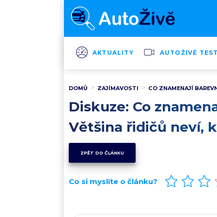
AKTUALITY
AUTOŽIVĚ TES
DOMŮ
ZAJÍMAVOSTI
CO ZNAMENAJÍ BAREVN
Diskuze: Co znamena
Většina řidičů neví, 
ZPĚT DO ČLÁNKU
Co si myslíte o článku?