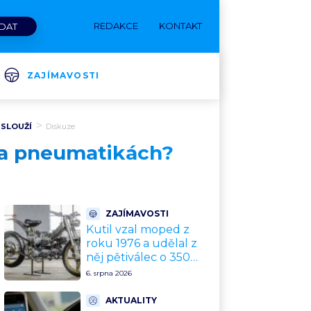
REDAKCE
KONTAKT
ZAJÍMAVOSTI
 SLOUŽÍ
Diskuze
na pneumatikách?
ZAJÍMAVOSTI
Kutil vzal moped z
roku 1976 a udělal z
něj pětiválec o 350
kubících. Hluk 127,5
6. srpna 2026
decibelu slyšíte přes
celou vesnici
AKTUALITY