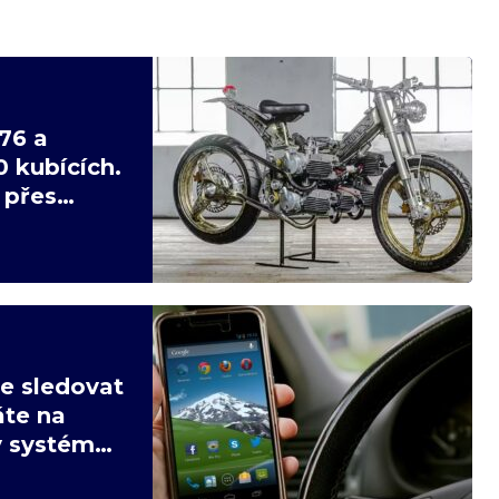
76 a
0 kubících.
 přes
e sledovat
áte na
ý systém