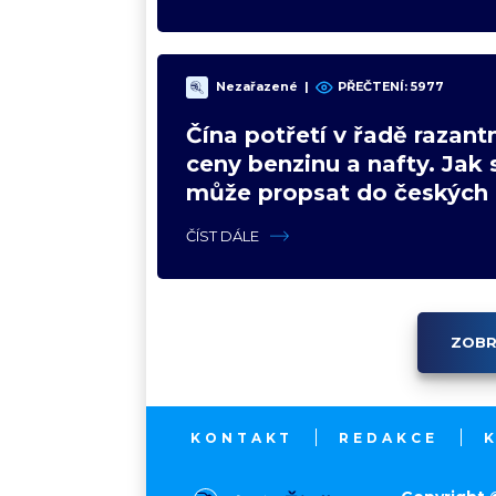
Nezařazené
|
PŘEČTENÍ: 5977
Čína potřetí v řadě razantn
ceny benzinu a nafty. Jak 
může propsat do českých
ČÍST DÁLE
ZOBR
KONTAKT
REDAKCE