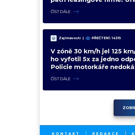
poradil jinak
ČÍST DÁLE
Zajímavosti
|
PŘEČTENÍ: 14315
V zóně 30 km/h jel 125 km/
ho vyfotil 5x za jedno odp
Policie motorkáře nedoká
zastavit
ČÍST DÁLE
ZOBR
KONTAKT
REDAKCE