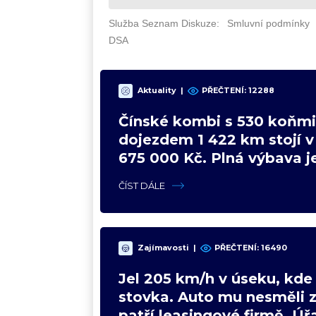
Aktuality
|
PŘEČTENÍ: 12288
Čínské kombi s 530 koňmi
dojezdem 1 422 km stojí 
675 000 Kč. Plná výbava je
VW a BMW mají problém
ČÍST DÁLE
Zajímavosti
|
PŘEČTENÍ: 16490
Jel 205 km/h v úseku, kde 
stovka. Auto mu nesměli z
patří leasingové firmě. Úřa