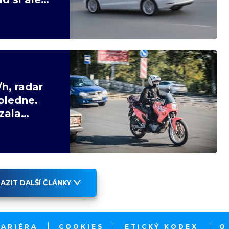
h, radar
oledne.
zala
AZIT DALŠÍ ČLÁNKY
KARIÉRA
COOKIES
ETICKÝ KODEX
O