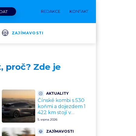
REDAKCE
KONTAKT
ZAJÍMAVOSTI
, proč? Zde je
AKTUALITY
Čínské kombi s 530
koňmi a dojezdem 1
422 km stojí v
přepočtu 675 000 Kč.
5. srpna 2026
Plná výbava je v ceně,
VW a BMW mají
ZAJÍMAVOSTI