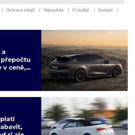
 a
v přepočtu
 v ceně,
platí
abavit,
d si ale