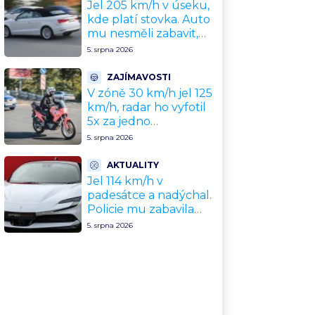
problém
Jel 205 km/h v úseku,
kde platí stovka. Auto
mu nesměli zabavit,
patří leasingové firmě.
5. srpna 2026
Úřad si ale poradil jinak
ZAJÍMAVOSTI
V zóně 30 km/h jel 125
km/h, radar ho vyfotil
5x za jedno
odpoledne. Policie
5. srpna 2026
motorkáře nedokázala
zastavit
AKTUALITY
Jel 114 km/h v
padesátce a nadýchal.
Policie mu zabavila
nové Ferrari za 11
5. srpna 2026
milionů Kč, hrozí
dražba