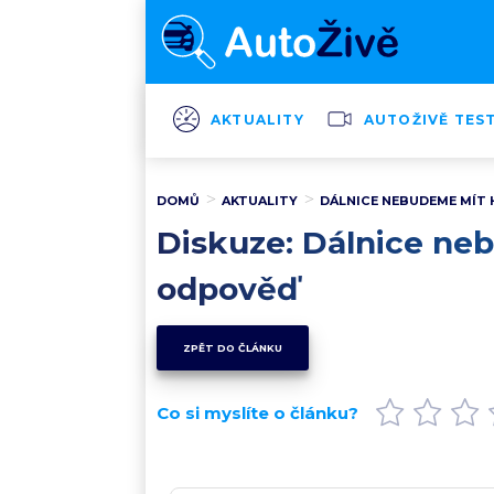
AKTUALITY
AUTOŽIVĚ TES
DOMŮ
AKTUALITY
DÁLNICE NEBUDEME MÍT H
Diskuze: Dálnice neb
odpověď
ZPĚT DO ČLÁNKU
Co si myslíte o článku?