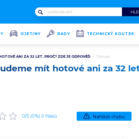
TY
OJETINY
RADY
TECHNICKÝ KOUTEK
OTOVÉ ANI ZA 32 LET, PROČ? ZDE JE ODPOVĚĎ
Diskuze
udeme mít hotové ani za 32 let
0
/5 (
0
%)
0
hlasů
Nahlásit chybu