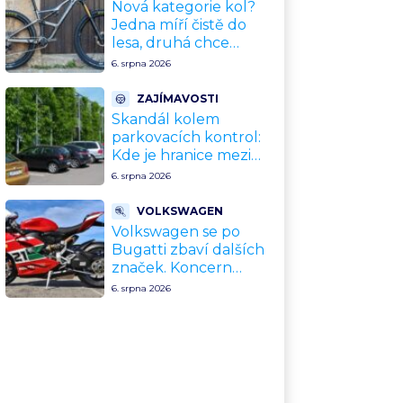
upgradu
Nová kategorie kol?
Jedna míří čistě do
lesa, druhá chce
nahradit dnešní
6. srpna 2026
silničky. Cyklisté mají
rozporuplné názory
ZAJÍMAVOSTI
Skandál kolem
parkovacích kontrol:
Kde je hranice mezi
kávou a úplatkem?
6. srpna 2026
Malé město, malá
výhoda, velký
VOLKSWAGEN
problém
Volkswagen se po
Bugatti zbaví dalších
značek. Koncern
přiznal, že jeho dekády
6. srpna 2026
fungující model je u
konce