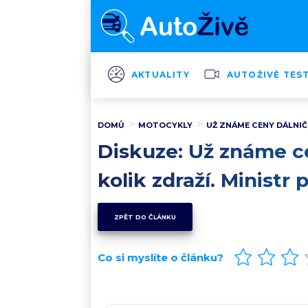
AKTUALITY
AUTOŽIVĚ TES
DOMŮ
MOTOCYKLY
UŽ ZNÁME CENY DÁLNIČN
Diskuze: Už známe ce
kolik zdraží. Ministr 
ZPĚT DO ČLÁNKU
Co si myslíte o článku?