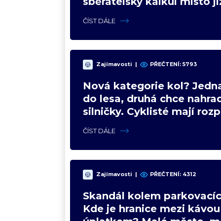
sběratelský kalkul místo j
upgradu
ČÍST DÁLE
Zajímavosti
|
PŘEČTENÍ: 5793
Nová kategorie kol? Jedna
do lesa, druhá chce nahrad
silničky. Cyklisté mají roz
názory
ČÍST DÁLE
Zajímavosti
|
PŘEČTENÍ: 4312
Skandál kolem parkovacíc
Kde je hranice mezi kávou