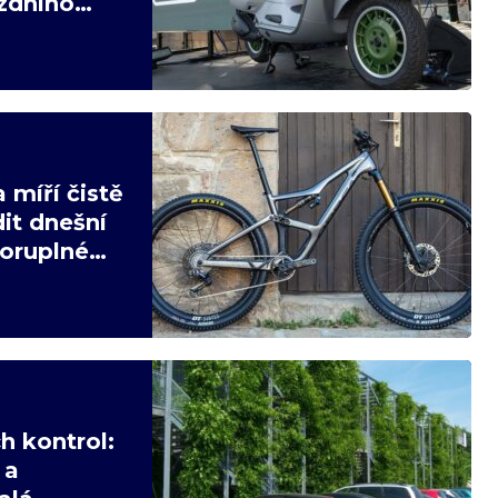
ízdního
 míří čistě
it dnešní
poruplné
h kontrol:
 a