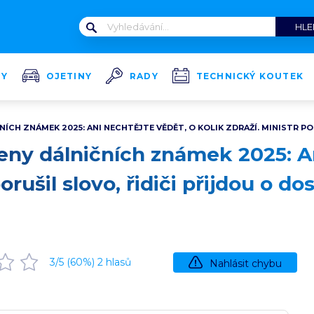
TY
OJETINY
RADY
TECHNICKÝ KOUTEK
ÍCH ZNÁMEK 2025: ANI NECHTĚJTE VĚDĚT, O KOLIK ZDRAŽÍ. MINISTR PO
ny dálničních známek 2025: An
porušil slovo, řidiči přijdou o d
3
/5 (
60
%)
2
hlasů
Nahlásit chybu