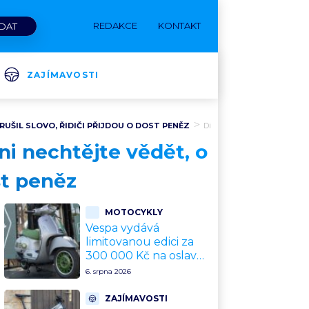
REDAKCE
KONTAKT
ZAJÍMAVOSTI
RUŠIL SLOVO, ŘIDIČI PŘIJDOU O DOST PENĚZ
Diskuze
i nechtějte vědět, o
ost peněz
MOTOCYKLY
Vespa vydává
limitovanou edici za
300 000 Kč na oslavu
80 let. Jde o
6. srpna 2026
sběratelský kalkul
místo jízdního
ZAJÍMAVOSTI