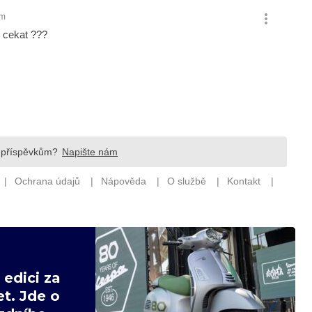
edici za
t. Jde o