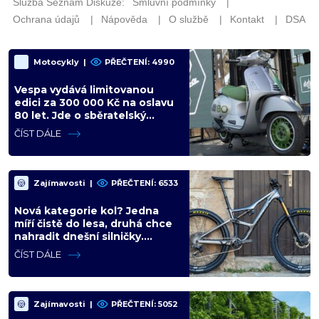
Motocykly
|
PŘEČTENÍ: 4990
Vespa vydává limitovanou
edici za 300 000 Kč na oslavu
80 let. Jde o sběratelský
kalkul místo jízdního upgradu
ČÍST DÁLE
Zajímavosti
|
PŘEČTENÍ: 6533
Nová kategorie kol? Jedna
míří čistě do lesa, druhá chce
nahradit dnešní silničky.
Cyklisté mají rozporuplné
ČÍST DÁLE
názory
Zajímavosti
|
PŘEČTENÍ: 5052