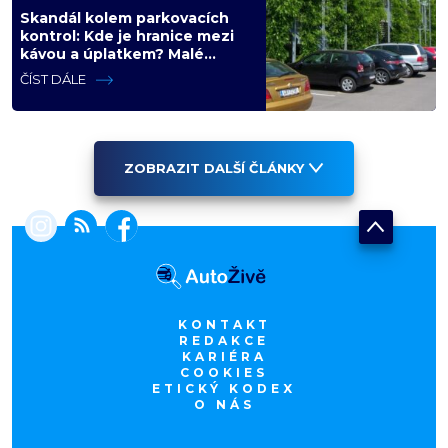
Skandál kolem parkovacích
kontrol: Kde je hranice mezi
kávou a úplatkem? Malé
město, malá výhoda, velký
ČÍST DÁLE
problém
ZOBRAZIT DALŠÍ ČLÁNKY
KONTAKT
REDAKCE
KARIÉRA
COOKIES
ETICKÝ KODEX
O NÁS