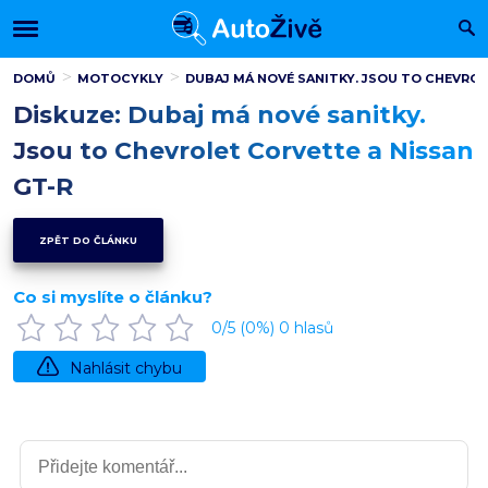
DOMŮ
MOTOCYKLY
DUBAJ MÁ NOVÉ SANITKY. JSOU TO CHEVROL
Diskuze: Dubaj má nové sanitky.
Jsou to Chevrolet Corvette a Nissan
GT-R
ZPĚT DO ČLÁNKU
Co si myslíte o článku?
0
/5 (
0
%)
0
hlasů
Nahlásit chybu