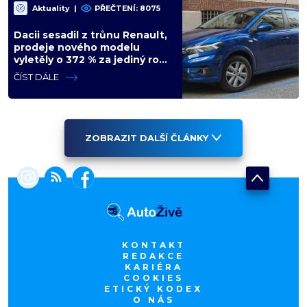
Aktuality
|
PŘEČTENÍ: 8075
Dacii sesadil z trůnu Renault,
prodeje nového modelu
vyletěly o 372 % za jediný rok.
Češi ale jedou svojí pohádku
ČÍST DÁLE
ZOBRAZIT DALŠÍ ČLÁNKY
KONTAKT
REDAKCE
KARIÉRA
COOKIES
ETICKÝ KODEX
O NÁS