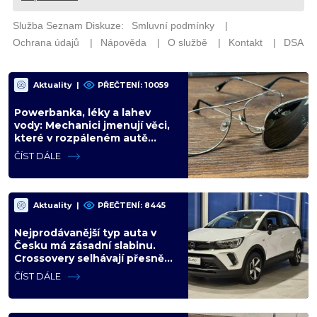
Aktuality
|
PŘEČTENÍ: 10059
Powerbanka, léky a lahev
vody: Mechanici jmenují věci,
které v rozpáleném autě
nemají co dělat. Hrozí i požár
ČÍST DÁLE
Aktuality
|
PŘEČTENÍ: 8445
Nejprodávanější typ auta v
Česku má zásadní slabinu.
Crossovery selhávají přesně
tam, kde mají být nejsilnější
ČÍST DÁLE