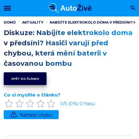
DOMŮ
AKTUALITY
NABÍJÍTE ELEKTROKOLO DOMA V PŘEDSÍNI? HA
Diskuze: Nabíjíte elektrokolo doma
v předsíni? Hasiči varují před
chybou, která mění baterii v
časovanou bombu
ZPĚT DO ČLÁNKU
Co si myslíte o článku?
0
/5 (
0
%)
0
hlasů
Nahlásit chybu