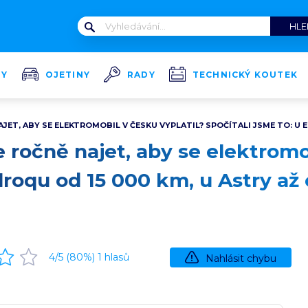
TY
OJETINY
RADY
TECHNICKÝ KOUTEK
JET, ABY SE ELEKTROMOBIL V ČESKU VYPLATIL? SPOČÍTALI JSME TO: U E
e ročně najet, aby se elektromo
 Elroqu od 15 000 km, u Astry a
4
/5 (
80
%)
1
hlasů
Nahlásit chybu