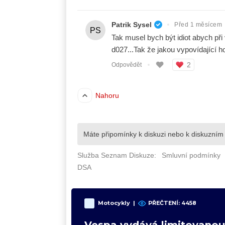
Motocykly
|
PŘEČTENÍ: 4458
Vespa vydává limitovanou 