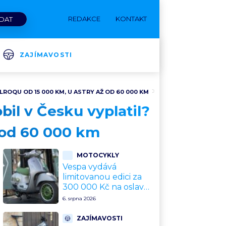
REDAKCE
KONTAKT
ZAJÍMAVOSTI
LROQU OD 15 000 KM, U ASTRY AŽ OD 60 000 KM
Diskuze
bil v Česku vyplatil?
ž od 60 000 km
MOTOCYKLY
Vespa vydává
limitovanou edici za
300 000 Kč na oslavu
80 let. Jde o
6. srpna 2026
sběratelský kalkul
místo jízdního
ZAJÍMAVOSTI