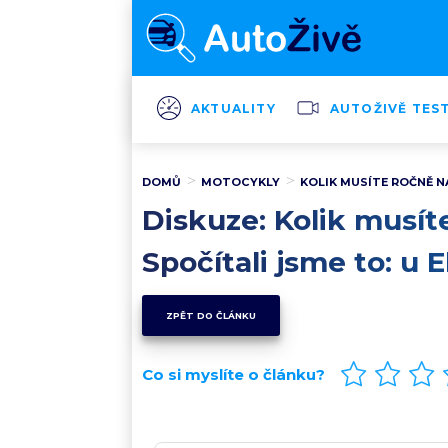
AKTUALITY
AUTOŽIVĚ TES
DOMŮ
MOTOCYKLY
KOLIK MUSÍTE ROČNĚ NA
Diskuze: Kolik musít
Spočítali jsme to: u
ZPĚT DO ČLÁNKU
Co si myslíte o článku?