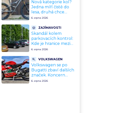
upgradu
Nová kategorie kol?
Jedna míří čistě do
lesa, druhá chce
nahradit dnešní
6. srpna 2026
silničky. Cyklisté mají
rozporuplné názory
ZAJÍMAVOSTI
Skandál kolem
parkovacích kontrol:
Kde je hranice mezi
kávou a úplatkem?
6. srpna 2026
Malé město, malá
výhoda, velký
VOLKSWAGEN
problém
Volkswagen se po
Bugatti zbaví dalších
značek. Koncern
přiznal, že jeho dekády
6. srpna 2026
fungující model je u
konce