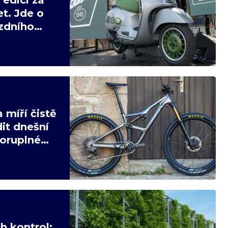
t. Jde o
ízdního
 míří čistě
it dnešní
poruplné
h kontrol: