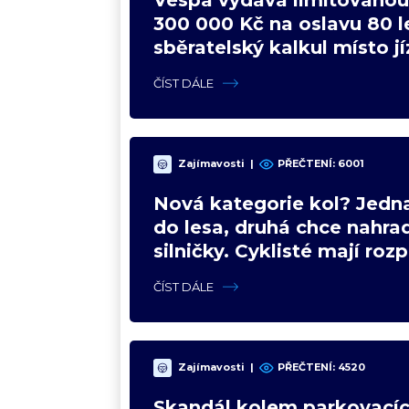
300 000 Kč na oslavu 80 le
sběratelský kalkul místo j
upgradu
ČÍST DÁLE
Zajímavosti
|
PŘEČTENÍ: 6001
Nová kategorie kol? Jedna
do lesa, druhá chce nahrad
silničky. Cyklisté mají roz
názory
ČÍST DÁLE
Zajímavosti
|
PŘEČTENÍ: 4520
Skandál kolem parkovacíc