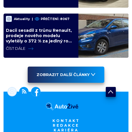
Aktuality
|
PŘEČTENÍ: 8067
Dacii sesadil z trůnu Renault,
prodeje nového modelu
vyletěly o 372 % za jediný rok.
Češi ale jedou svojí pohádku
ČÍST DÁLE
ZOBRAZIT DALŠÍ ČLÁNKY
KONTAKT
REDAKCE
KARIÉRA