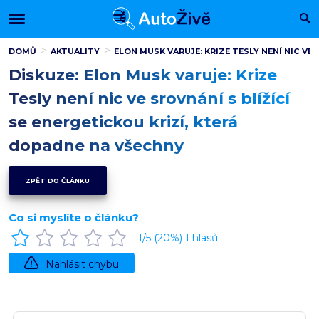
DOMŮ
AKTUALITY
ELON MUSK VARUJE: KRIZE TESLY NENÍ NIC VE
Diskuze: Elon Musk varuje: Krize
Tesly není nic ve srovnání s blížící
se energetickou krizí, která
dopadne na všechny
ZPĚT DO ČLÁNKU
Co si myslíte o článku?
1
/5 (
20
%)
1
hlasů
Nahlásit chybu