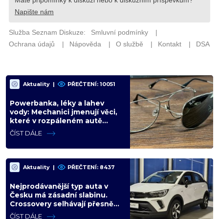
Aktuality
|
PŘEČTENÍ: 10051
Powerbanka, léky a lahev
vody: Mechanici jmenují věci,
které v rozpáleném autě
nemají co dělat. Hrozí i požár
ČÍST DÁLE
Aktuality
|
PŘEČTENÍ: 8437
Nejprodávanější typ auta v
Česku má zásadní slabinu.
Crossovery selhávají přesně
tam, kde mají být nejsilnější
ČÍST DÁLE