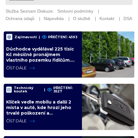
Zajímavosti
|
PŘEČTENÍ: 4593
Důchodce vydělával 225 tisíc
Kč měsíčně pronájmem
vlastního pozemku řidičům.
Teď ho kvůli tomu čeká soud
ČÍST DÁLE
Technický
PŘEČTENÍ:
|
koutek
3527
Klíček vedle mobilu a další 2
místa v autě, kde hrozí jeho
trvalé poškození a
znefunkčnění
ČÍST DÁLE