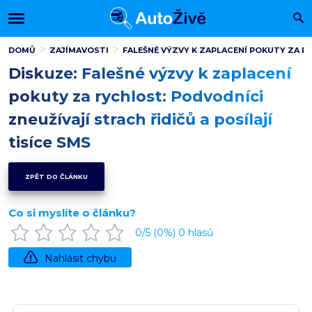
DOMŮ
ZAJÍMAVOSTI
FALEŠNÉ VÝZVY K ZAPLACENÍ POKUTY ZA RY
Diskuze: Falešné výzvy k zaplacení
pokuty za rychlost: Podvodníci
zneužívají strach řidičů a posílají
tisíce SMS
ZPĚT DO ČLÁNKU
Co si myslíte o článku?
0
/5 (
0
%)
0
hlasů
Nahlásit chybu