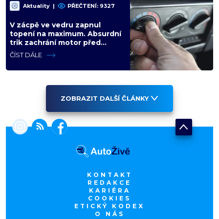
Aktuality
|
PŘEČTENÍ: 9327
V zácpě ve vedru zapnul
topení na maximum. Absurdní
trik zachrání motor před
opravou za desítky tisíc
ČÍST DÁLE
ZOBRAZIT DALŠÍ ČLÁNKY
KONTAKT
REDAKCE
KARIÉRA
COOKIES
ETICKÝ KODEX
O NÁS