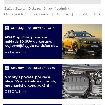
Aktuality
|
PŘEČTENÍ: 4213
ADAC spočítal provozní
náklady 30 SUV do koruny.
Nejlevnější vyjde na tisíce Kč
měsíčně, nejdražší na
ČÍST DÁLE
trojnásobek
Aktuality
|
PŘEČTENÍ: 3720
Motory s pověstí požíračů
oleje: Výrobci mluví o normě,
mechanici o konstrukční
chybě. Máte jeden z nich?
ČÍST DÁLE