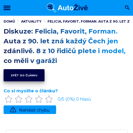
DOMŮ
AKTUALITY
FELICIA, FAVORIT, FORMAN. AUTA Z 90. LET ZN
Diskuze: Felicia, Favorit, Forman.
Auta z 90. let zná každý Čech jen
zdánlivě. 8 z 10 řidičů plete i model,
co měli v garáži
ZPĚT DO ČLÁNKU
Co si myslíte o článku?
0
/5 (
0
%)
0
hlasů
Nahlásit chybu