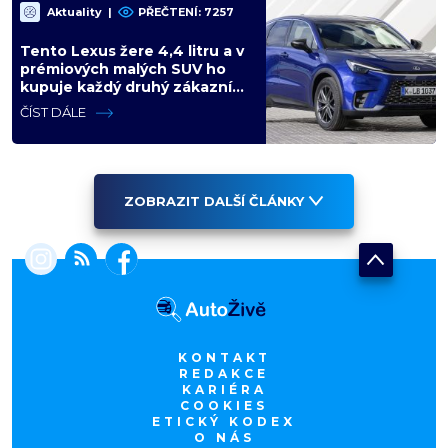
Aktuality
|
PŘEČTENÍ: 7257
Tento Lexus žere 4,4 litru a v
prémiových malých SUV ho
kupuje každý druhý zákazník.
Konkurence jen přihlíží
ČÍST DÁLE
ZOBRAZIT DALŠÍ ČLÁNKY
KONTAKT
REDAKCE
KARIÉRA
COOKIES
ETICKÝ KODEX
O NÁS