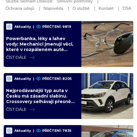
Aktuality
|
PŘEČTENÍ: 9819
Powerbanka, léky a lahev
vody: Mechanici jmenují věci,
které v rozpáleném autě
nemají co dělat. Hrozí i požár
ČÍST DÁLE
Aktuality
|
PŘEČTENÍ: 8205
Nejprodávanější typ auta v
Česku má zásadní slabinu.
Crossovery selhávají přesně
tam, kde mají být nejsilnější
ČÍST DÁLE
Aktuality
|
PŘEČTENÍ: 7835