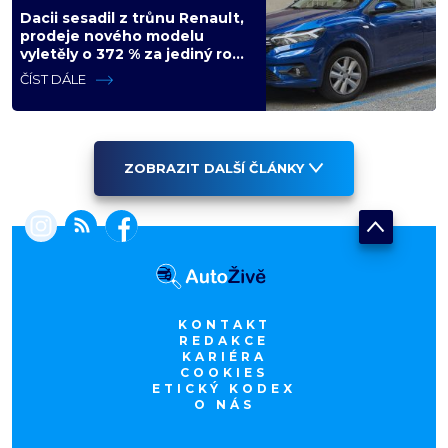
Dacii sesadil z trůnu Renault,
prodeje nového modelu
vyletěly o 372 % za jediný rok.
Češi ale jedou svojí pohádku
ČÍST DÁLE
ZOBRAZIT DALŠÍ ČLÁNKY
KONTAKT
REDAKCE
KARIÉRA
COOKIES
ETICKÝ KODEX
O NÁS