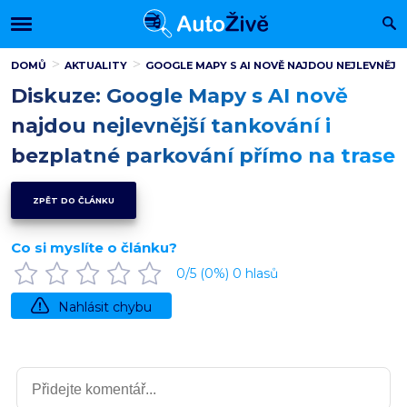
DOMŮ
AKTUALITY
GOOGLE MAPY S AI NOVĚ NAJDOU NEJLEVNĚJŠ
Diskuze: Google Mapy s AI nově
najdou nejlevnější tankování i
bezplatné parkování přímo na trase
ZPĚT DO ČLÁNKU
Co si myslíte o článku?
0
/5 (
0
%)
0
hlasů
Nahlásit chybu