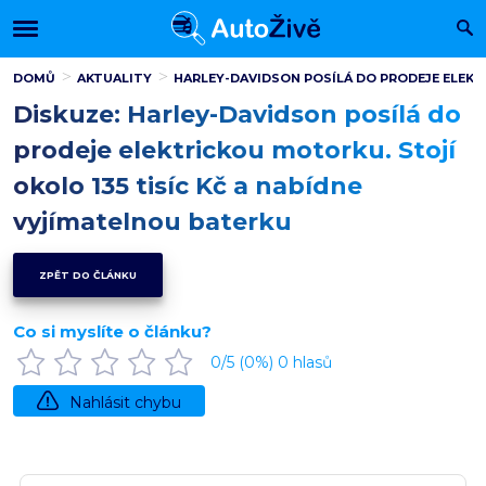
DOMŮ
AKTUALITY
HARLEY-DAVIDSON POSÍLÁ DO PRODEJE ELEKT
Diskuze: Harley-Davidson posílá do
prodeje elektrickou motorku. Stojí
okolo 135 tisíc Kč a nabídne
vyjímatelnou baterku
ZPĚT DO ČLÁNKU
Co si myslíte o článku?
0
/5 (
0
%)
0
hlasů
Nahlásit chybu