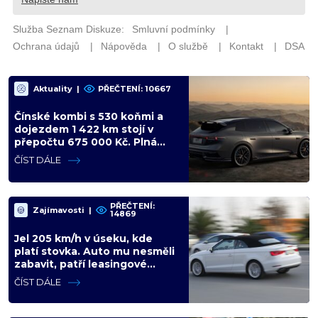
Aktuality
|
PŘEČTENÍ: 10667
Čínské kombi s 530 koňmi a
dojezdem 1 422 km stojí v
přepočtu 675 000 Kč. Plná
výbava je v ceně, VW a BMW
ČÍST DÁLE
mají problém
PŘEČTENÍ:
Zajímavosti
|
14869
Jel 205 km/h v úseku, kde
platí stovka. Auto mu nesměli
zabavit, patří leasingové
firmě. Úřad si ale poradil jinak
ČÍST DÁLE