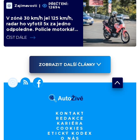
PŘEČTENÍ:
Zajímavosti
|
12694
V zóně 30 km/h jel 125 km/h,
radar ho vyfotil 5x za jedno
odpoledne. Policie motorkáře
nedokázala zastavit
ČÍST DÁLE
ZOBRAZIT DALŠÍ ČLÁNKY
KONTAKT
REDAKCE
KARIÉRA
COOKIES
ETICKÝ KODEX
O NÁS