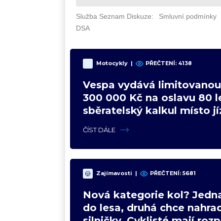
Motocykly
|
PŘEČTENÍ: 4138
Vespa vydává limitovanou 
300 000 Kč na oslavu 80 le
sběratelský kalkul místo j
upgradu
ČÍST DÁLE
Zajímavosti
|
PŘEČTENÍ: 5681
Nová kategorie kol? Jedna
do lesa, druhá chce nahrad
silničky. Cyklisté mají roz