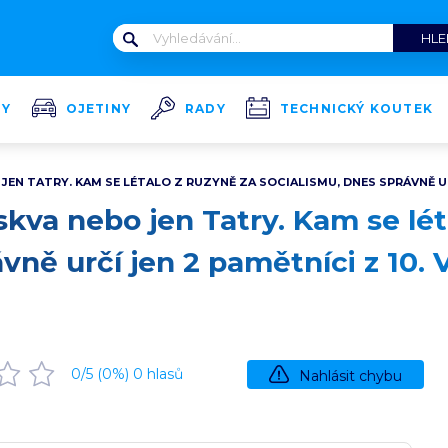
TY
OJETINY
RADY
TECHNICKÝ KOUTEK
EN TATRY. KAM SE LÉTALO Z RUZYNĚ ZA SOCIALISMU, DNES SPRÁVNĚ UR
kva nebo jen Tatry. Kam se lét
ávně určí jen 2 pamětníci z 10.
0
/5 (
0
%)
0
hlasů
Nahlásit chybu