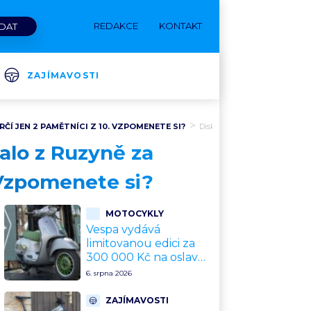
REDAKCE
KONTAKT
ZAJÍMAVOSTI
ČÍ JEN 2 PAMĚTNÍCI Z 10. VZPOMENETE SI?
Diskuze
alo z Ruzyně za
 Vzpomenete si?
MOTOCYKLY
Vespa vydává
limitovanou edici za
300 000 Kč na oslavu
80 let. Jde o
6. srpna 2026
sběratelský kalkul
místo jízdního
ZAJÍMAVOSTI