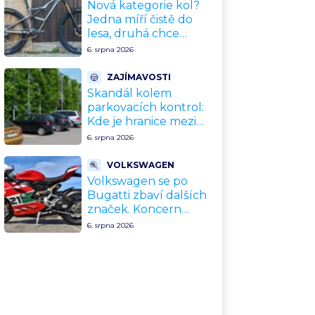
upgradu
Nová kategorie kol?
Jedna míří čistě do
lesa, druhá chce
nahradit dnešní
6. srpna 2026
silničky. Cyklisté mají
rozporuplné názory
ZAJÍMAVOSTI
Skandál kolem
parkovacích kontrol:
Kde je hranice mezi
kávou a úplatkem?
6. srpna 2026
Malé město, malá
výhoda, velký
VOLKSWAGEN
problém
Volkswagen se po
Bugatti zbaví dalších
značek. Koncern
přiznal, že jeho dekády
6. srpna 2026
fungující model je u
konce