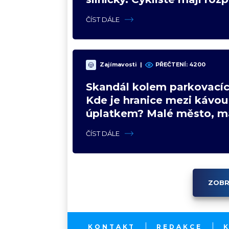
názory
ČÍST DÁLE
Zajímavosti
|
PŘEČTENÍ: 4200
Skandál kolem parkovacíc
Kde je hranice mezi kávou
úplatkem? Malé město, m
výhoda, velký problém
ČÍST DÁLE
ZOBR
KONTAKT
REDAKCE