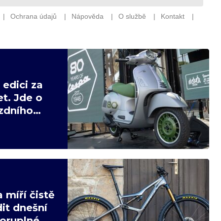
edici za
t. Jde o
ízdního
 míří čistě
it dnešní
poruplné