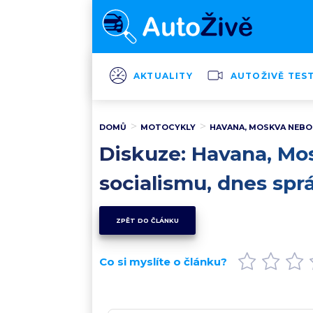
AKTUALITY
AUTOŽIVĚ TES
DOMŮ
MOTOCYKLY
HAVANA, MOSKVA NEBO J
Diskuze: Havana, Mos
socialismu, dnes spr
ZPĚT DO ČLÁNKU
Co si myslíte o článku?