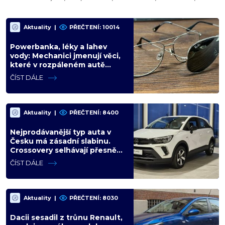
Aktuality
|
PŘEČTENÍ: 10014
Powerbanka, léky a lahev
vody: Mechanici jmenují věci,
které v rozpáleném autě
nemají co dělat. Hrozí i požár
ČÍST DÁLE
Aktuality
|
PŘEČTENÍ: 8400
Nejprodávanější typ auta v
Česku má zásadní slabinu.
Crossovery selhávají přesně
tam, kde mají být nejsilnější
ČÍST DÁLE
Aktuality
|
PŘEČTENÍ: 8030
Dacii sesadil z trůnu Renault,