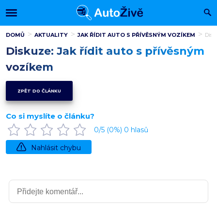
DOMŮ
AKTUALITY
JAK ŘÍDIT AUTO S PŘÍVĚSNÝM VOZÍKEM
Disk
Diskuze: Jak řídit auto s přívěsným
vozíkem
ZPĚT DO ČLÁNKU
Co si myslíte o článku?
0
/5 (
0
%)
0
hlasů
Nahlásit chybu