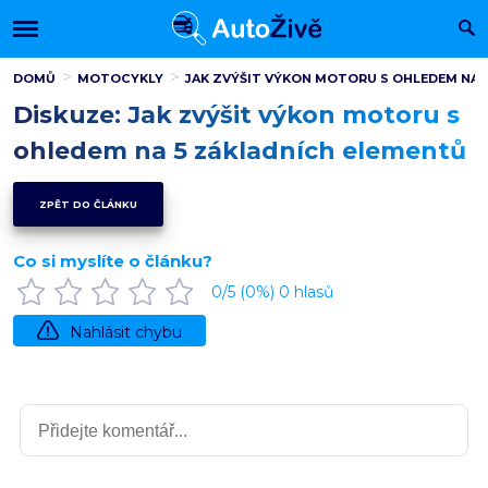
DOMŮ
MOTOCYKLY
JAK ZVÝŠIT VÝKON MOTORU S OHLEDEM NA 
Diskuze: Jak zvýšit výkon motoru s
ohledem na 5 základních elementů
ZPĚT DO ČLÁNKU
Co si myslíte o článku?
0
/5 (
0
%)
0
hlasů
Nahlásit chybu