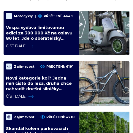
Motocykly
|
PŘEČTENÍ: 4648
Vespa vydává limitovanou
edici za 300 000 Kč na oslavu
80 let. Jde o sběratelský
kalkul místo jízdního upgradu
ČÍST DÁLE
Zajímavosti
|
PŘEČTENÍ: 6191
Nová kategorie kol? Jedna
míří čistě do lesa, druhá chce
nahradit dnešní silničky.
Cyklisté mají rozporuplné
ČÍST DÁLE
názory
Zajímavosti
|
PŘEČTENÍ: 4710
Skandál kolem parkovacích