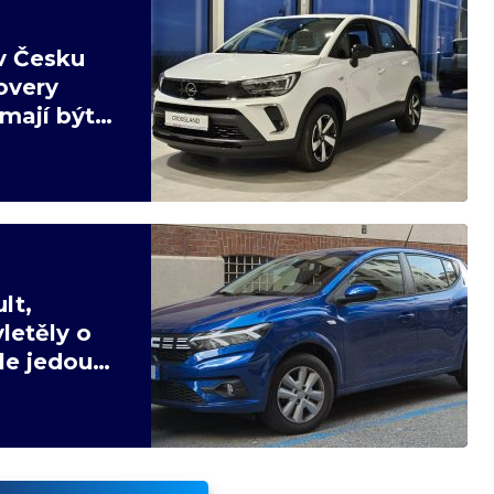
v Česku
overy
mají být
lt,
letěly o
ale jedou