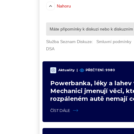
Aktuality
|
PŘEČTENÍ: 9980
Powerbanka, léky a lahev 
Mechanici jmenují věci, kt
rozpáleném autě nemají co
Hrozí i požár
ČÍST DÁLE