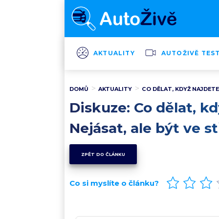
AKTUALITY
AUTOŽIVĚ TES
DOMŮ
AKTUALITY
CO DĚLAT, KDYŽ NAJDETE
Diskuze: Co dělat, k
Nejásat, ale být ve st
ZPĚT DO ČLÁNKU
Co si myslíte o článku?