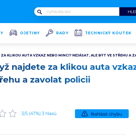
TY
OJETINY
RADY
TECHNICKÝ KOUTEK
 ZA KLIKOU AUTA VZKAZ NEBO MINCI? NEJÁSAT, ALE BÝT VE STŘEHU A Z
dyž najdete za klikou auta vzk
řehu a zavolat policii
3
/5 (
47
%)
3
hlasů
Nahlásit chybu