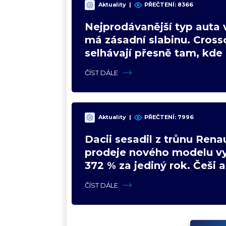
Aktuality
|
PŘEČTENÍ: 8366
Nejprodávanější typ auta 
má zásadní slabinu. Cross
selhávají přesně tam, kde 
nejsilnější
ČÍST DÁLE
Aktuality
|
PŘEČTENÍ: 7996
Dacii sesadil z trůnu Renau
prodeje nového modelu vy
372 % za jediný rok. Češi 
svojí pohádku
ČÍST DÁLE