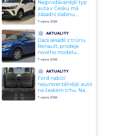
Nejprodávanější typ
auta v Česku má
zásadní slabinu.
Crossovery selhávají
7. srpna 2026
přesně tam, kde mají
být nejsilnější
AKTUALITY
Dacii sesadil z trůnu
Renault, prodeje
nového modelu
vyletěly o 372 % za
7. srpna 2026
jediný rok. Češi ale
jedou svojí pohádku
AKTUALITY
Ford nabízí
nejuniverzálnější auto
na českém trhu. Na
dovolenou, do práce i
7. srpna 2026
na chatu za cenu
kompaktního SUV