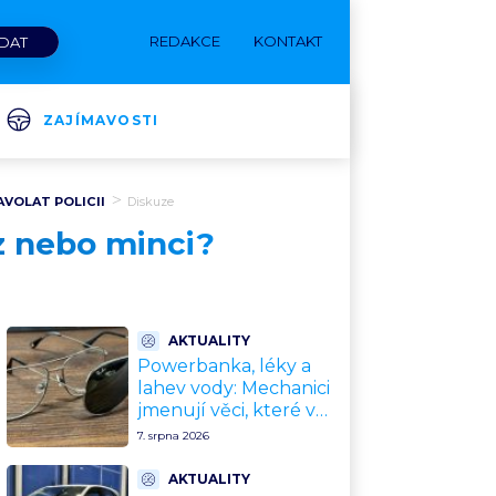
REDAKCE
KONTAKT
ZAJÍMAVOSTI
AVOLAT POLICII
Diskuze
az nebo minci?
AKTUALITY
Powerbanka, léky a
lahev vody: Mechanici
jmenují věci, které v
rozpáleném autě
7. srpna 2026
nemají co dělat. Hrozí i
požár
AKTUALITY