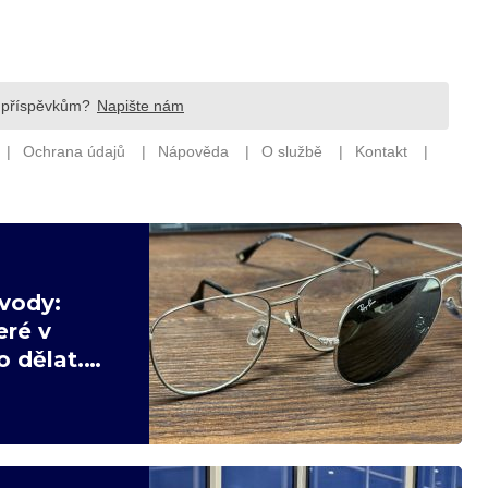
vody:
eré v
 dělat.