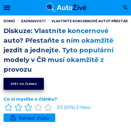
DOMŮ
ZAJÍMAVOSTI
VLASTNÍTE KONCERNOVÉ AUTO? PŘESTAŇTE 
Diskuze: Vlastníte koncernové
auto? Přestaňte s ním okamžitě
jezdit a jednejte. Tyto populární
modely v ČR musí okamžitě z
provozu
ZPĚT DO ČLÁNKU
Co si myslíte o článku?
3
/5 (
50
%)
2
hlasů
Nahlásit chybu