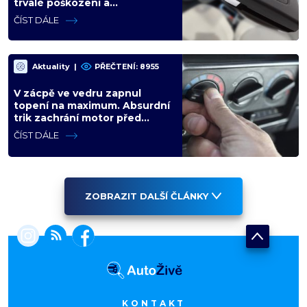
trvalé poškození a
znefunkčnění
ČÍST DÁLE
Aktuality
|
PŘEČTENÍ: 8955
V zácpě ve vedru zapnul
topení na maximum. Absurdní
trik zachrání motor před
opravou za desítky tisíc
ČÍST DÁLE
ZOBRAZIT DALŠÍ ČLÁNKY
KONTAKT