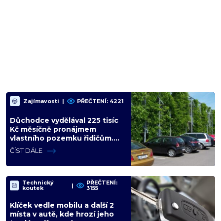
Zajímavosti
|
PŘEČTENÍ: 4221
Důchodce vydělával 225 tisíc
Kč měsíčně pronájmem
vlastního pozemku řidičům.
Teď ho kvůli tomu čeká soud
ČÍST DÁLE
Technický
PŘEČTENÍ:
|
koutek
3155
Klíček vedle mobilu a další 2
místa v autě, kde hrozí jeho