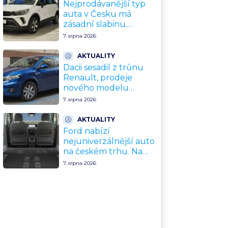
Nejprodávanější typ
auta v Česku má
zásadní slabinu.
Crossovery selhávají
7. srpna 2026
přesně tam, kde mají
být nejsilnější
AKTUALITY
Dacii sesadil z trůnu
Renault, prodeje
nového modelu
vyletěly o 372 % za
7. srpna 2026
jediný rok. Češi ale
jedou svojí pohádku
AKTUALITY
Ford nabízí
nejuniverzálnější auto
na českém trhu. Na
dovolenou, do práce i
7. srpna 2026
na chatu za cenu
kompaktního SUV