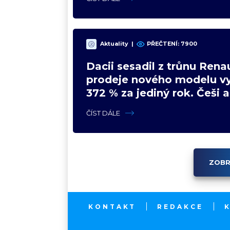
Aktuality
|
PŘEČTENÍ: 7900
Dacii sesadil z trůnu Renau
prodeje nového modelu vy
372 % za jediný rok. Češi 
svojí pohádku
ČÍST DÁLE
ZOBR
KONTAKT
REDAKCE