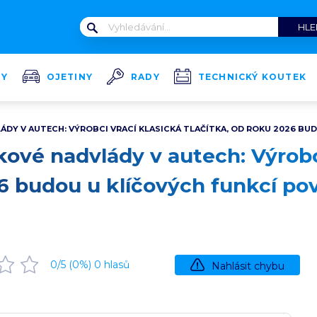
TY
OJETINY
RADY
TECHNICKÝ KOUTEK
DY V AUTECH: VÝROBCI VRACÍ KLASICKÁ TLAČÍTKA, OD ROKU 2026 BU
ové nadvlády v autech: Výrobci
26 budou u klíčových funkcí po
0
/5 (
0
%)
0
hlasů
Nahlásit chybu