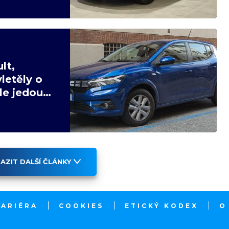
lt,
letěly o
ale jedou
AZIT DALŠÍ ČLÁNKY
KARIÉRA
COOKIES
ETICKÝ KODEX
O