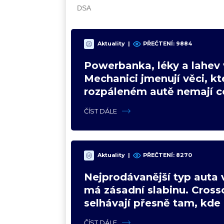
Aktuality
|
PŘEČTENÍ: 9884
Powerbanka, léky a lahev 
Mechanici jmenují věci, kt
rozpáleném autě nemají co
Hrozí i požár
ČÍST DÁLE
Aktuality
|
PŘEČTENÍ: 8270
Nejprodávanější typ auta 
má zásadní slabinu. Cross
selhávají přesně tam, kde 
nejsilnější
ČÍST DÁLE