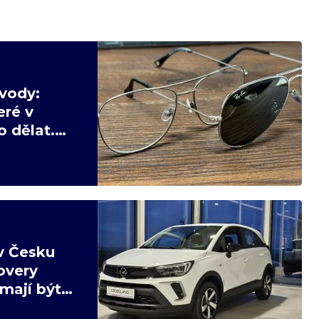
vody:
eré v
 dělat.
v Česku
overy
mají být