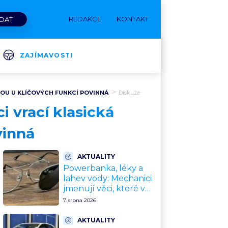
REDAKCE
KONTAKT
ZAJÍMAVOSTI
DOU U KLÍČOVÝCH FUNKCÍ POVINNÁ
Diskuze
 vrací klasická
vinná
AKTUALITY
Powerbanka, léky a
lahev vody: Mechanici
jmenují věci, které v
rozpáleném autě
7. srpna 2026
nemají co dělat. Hrozí i
požár
AKTUALITY