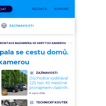
REDAKCE
KONTAKT
ZAJÍMAVOSTI
NFRONTACE BAZARNÍKA SE SKRYTOU KAMEROU
Diskuze
ypala se cestu domů.
 kamerou
ZAJÍMAVOSTI
Důchodce vydělával
225 tisíc Kč měsíčně
pronájmem vlastního
pozemku řidičům. Teď
8. srpna 2026
ho kvůli tomu čeká
soud
TECHNICKÝ KOUTEK