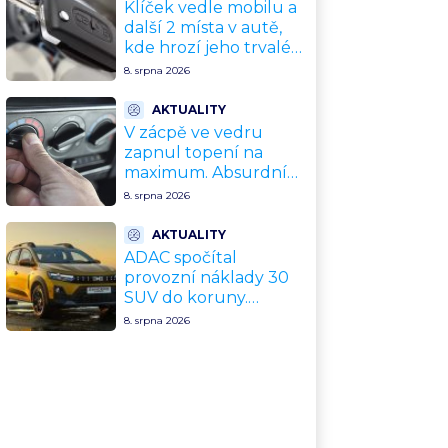
Klíček vedle mobilu a
další 2 místa v autě,
kde hrozí jeho trvalé
poškození a
8. srpna 2026
znefunkčnění
AKTUALITY
V zácpě ve vedru
zapnul topení na
maximum. Absurdní
trik zachrání motor
8. srpna 2026
před opravou za
desítky tisíc
AKTUALITY
ADAC spočítal
provozní náklady 30
SUV do koruny.
Nejlevnější vyjde na
8. srpna 2026
tisíce Kč měsíčně,
nejdražší na
trojnásobek