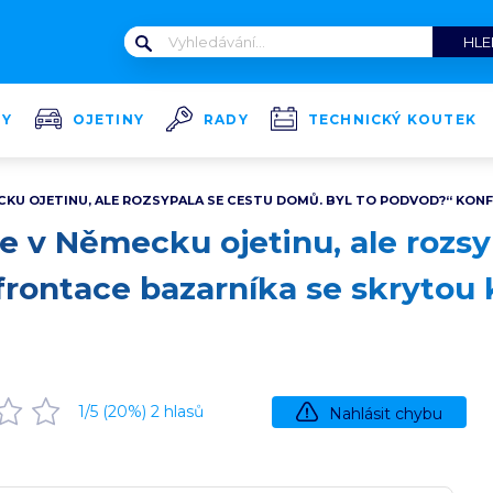
TY
OJETINY
RADY
TECHNICKÝ KOUTEK
ECKU OJETINU, ALE ROZSYPALA SE CESTU DOMŮ. BYL TO PODVOD?“ KO
me v Německu ojetinu, ale rozs
frontace bazarníka se skrytou
1
/5 (
20
%)
2
hlasů
Nahlásit chybu