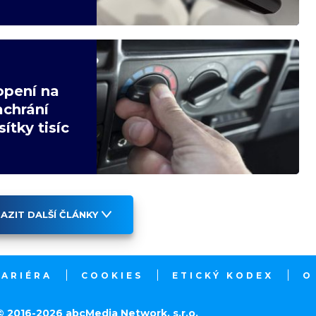
opení na
achrání
ítky tisíc
AZIT DALŠÍ ČLÁNKY
KARIÉRA
COOKIES
ETICKÝ KODEX
O
© 2016-2026 abcMedia Network, s.r.o.