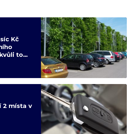
síc Kč
ního
kvůli tomu
í 2 místa v