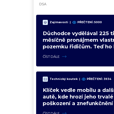
Zajímavosti
|
PŘEČTENÍ: 5000
Důchodce vydělával 225 ti
měsíčně pronájmem vlast
pozemku řidičům. Teď ho 
čeká soud
ČÍST DÁLE
Technický koutek
|
PŘEČTENÍ: 3934
Klíček vedle mobilu a dalš
autě, kde hrozí jeho trvalé
poškození a znefunkčnění
ČÍST DÁLE