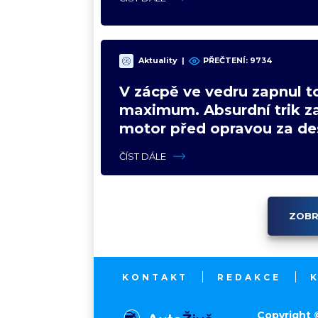
Aktuality
|
PŘEČTENÍ: 9734
V zácpě ve vedru zapnul t
maximum. Absurdní trik z
motor před opravou za des
ČÍST DÁLE
ZOBR
KONTAKT
REDAKCE
Copyright 