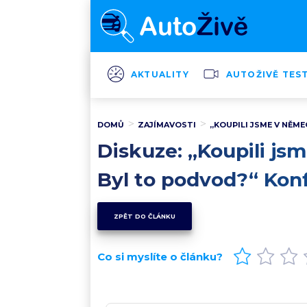
AKTUALITY
AUTOŽIVĚ TES
DOMŮ
ZAJÍMAVOSTI
„KOUPILI JSME V NĚM
Diskuze: „Koupili js
Byl to podvod?“ Kon
ZPĚT DO ČLÁNKU
Co si myslíte o článku?