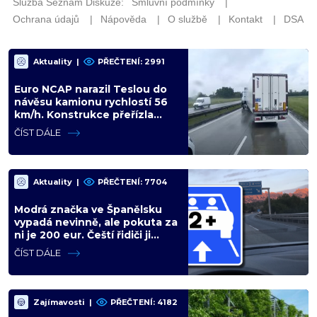
Aktuality
|
PŘEČTENÍ: 2991
Euro NCAP narazil Teslou do
návěsu kamionu rychlostí 56
km/h. Konstrukce přeřízla
kabinu, figurína neměla šanci
ČÍST DÁLE
Aktuality
|
PŘEČTENÍ: 7704
Modrá značka ve Španělsku
vypadá nevinně, ale pokuta za
ni je 200 eur. Čeští řidiči ji
zaměňují za informační ceduli
ČÍST DÁLE
Zajímavosti
|
PŘEČTENÍ: 4182