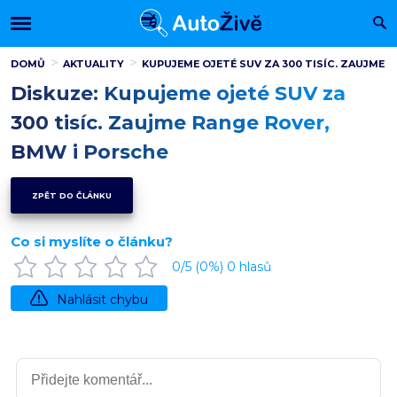
DOMŮ
AKTUALITY
KUPUJEME OJETÉ SUV ZA 300 TISÍC. ZAUJME 
Diskuze: Kupujeme ojeté SUV za
300 tisíc. Zaujme Range Rover,
BMW i Porsche
ZPĚT DO ČLÁNKU
Co si myslíte o článku?
0
/5 (
0
%)
0
hlasů
Nahlásit chybu