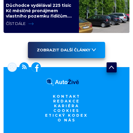
Důchodce vydělával 225 tisíc
Kč měsíčně pronájmem
vlastního pozemku řidičům.
Teď ho kvůli tomu čeká soud
ČÍST DÁLE
ZOBRAZIT DALŠÍ ČLÁNKY
KONTAKT
REDAKCE
KARIÉRA
COOKIES
ETICKÝ KODEX
O NÁS