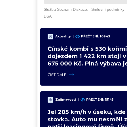
Aktuality
|
PŘEČTENÍ: 10943
Čínské kombi s 530 koňmi
dojezdem 1 422 km stojí 
675 000 Kč. Plná výbava je
VW a BMW mají problém
ČÍST DÁLE
Zajímavosti
|
PŘEČTENÍ: 15145
Jel 205 km/h v úseku, kde 
stovka. Auto mu nesměli z
patří leasingové firmě. Úřa