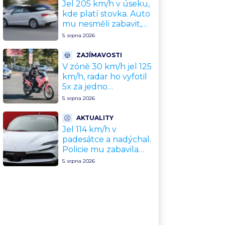
problém
Jel 205 km/h v úseku,
kde platí stovka. Auto
mu nesměli zabavit,
patří leasingové firmě.
5. srpna 2026
Úřad si ale poradil jinak
ZAJÍMAVOSTI
V zóně 30 km/h jel 125
km/h, radar ho vyfotil
5x za jedno
odpoledne. Policie
5. srpna 2026
motorkáře nedokázala
zastavit
AKTUALITY
Jel 114 km/h v
padesátce a nadýchal.
Policie mu zabavila
nové Ferrari za 11
5. srpna 2026
milionů Kč, hrozí
dražba