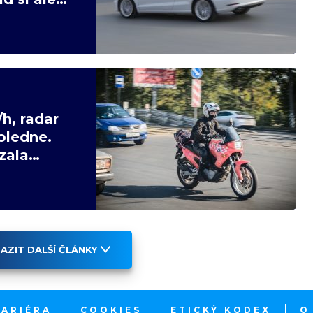
h, radar
oledne.
zala
AZIT DALŠÍ ČLÁNKY
KARIÉRA
COOKIES
ETICKÝ KODEX
O