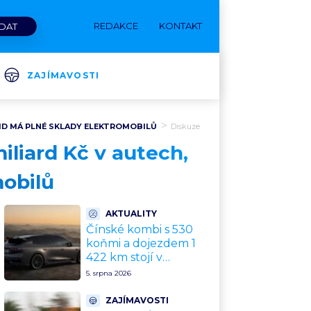
REDAKCE
KONTAKT
ZAJÍMAVOSTI
CID MÁ PLNÉ SKLADY ELEKTROMOBILŮ
Diskuze
iliard Kč v autech,
mobilů
AKTUALITY
Čínské kombi s 530
koňmi a dojezdem 1
422 km stojí v
přepočtu 675 000 Kč.
5. srpna 2026
Plná výbava je v ceně,
VW a BMW mají
ZAJÍMAVOSTI