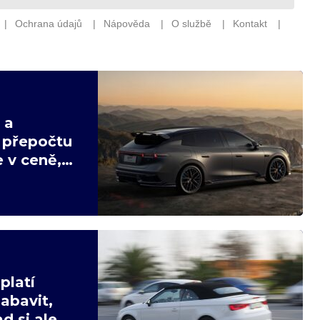
 a
v přepočtu
 v ceně,
platí
abavit,
d si ale