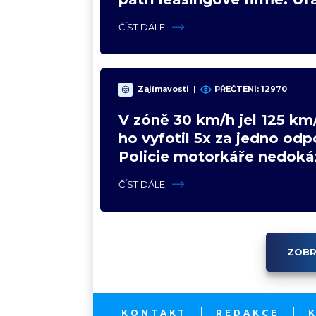
poradil jinak
ČÍST DÁLE
Zajímavosti
|
PŘEČTENÍ: 12970
V zóně 30 km/h jel 125 km/
ho vyfotil 5x za jedno odp
Policie motorkáře nedoká
zastavit
ČÍST DÁLE
ZOBR
KONTAKT
REDAKCE