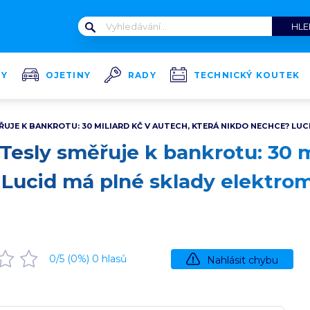
TY
OJETINY
RADY
TECHNICKÝ KOUTEK
ŘUJE K BANKROTU: 30 MILIARD KČ V AUTECH, KTERÁ NIKDO NECHCE? LU
 Tesly směřuje k bankrotu: 30 m
 Lucid má plné sklady elektro
0
/5 (
0
%)
0
hlasů
Nahlásit chybu