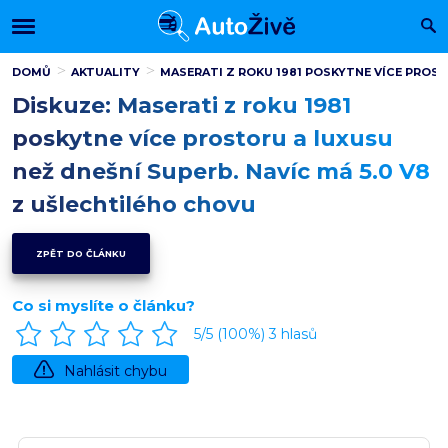
DOMŮ
AKTUALITY
MASERATI Z ROKU 1981 POSKYTNE VÍCE PROST
Diskuze: Maserati z roku 1981
poskytne více prostoru a luxusu
než dnešní Superb. Navíc má 5.0 V8
z ušlechtilého chovu
ZPĚT DO ČLÁNKU
Co si myslíte o článku?
5
/5 (
100
%)
3
hlasů
Nahlásit chybu