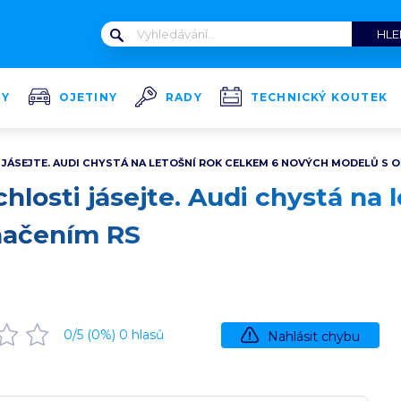
TY
OJETINY
RADY
TECHNICKÝ KOUTEK
 JÁSEJTE. AUDI CHYSTÁ NA LETOŠNÍ ROK CELKEM 6 NOVÝCH MODELŮ S 
chlosti jásejte. Audi chystá na
načením RS
0
/5 (
0
%)
0
hlasů
Nahlásit chybu