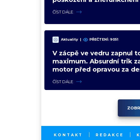
ČÍST DÁLE
Aktuality
|
PŘEČTENÍ: 9051
V zácpě ve vedru zapnul t
maximum. Absurdní trik z
motor před opravou za des
ČÍST DÁLE
ZOBR
KONTAKT
REDAKCE