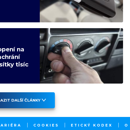
opení na
achrání
ítky tisíc
AZIT DALŠÍ ČLÁNKY
KARIÉRA
COOKIES
ETICKÝ KODEX
O