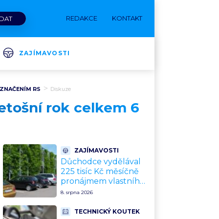
REDAKCE
KONTAKT
ZAJÍMAVOSTI
OZNAČENÍM RS
Diskuze
 letošní rok celkem 6
ZAJÍMAVOSTI
Důchodce vydělával
225 tisíc Kč měsíčně
pronájmem vlastního
pozemku řidičům. Teď
8. srpna 2026
ho kvůli tomu čeká
soud
TECHNICKÝ KOUTEK