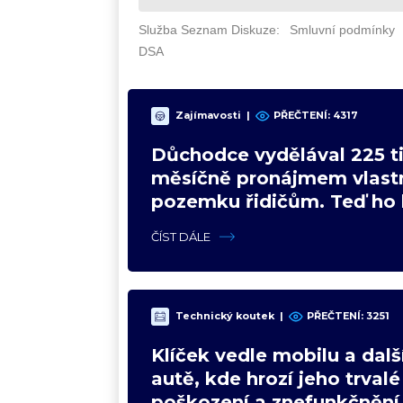
Zajímavosti
|
PŘEČTENÍ: 4317
Důchodce vydělával 225 ti
měsíčně pronájmem vlast
pozemku řidičům. Teď ho 
čeká soud
ČÍST DÁLE
Technický koutek
|
PŘEČTENÍ: 3251
Klíček vedle mobilu a dalš
autě, kde hrozí jeho trvalé
poškození a znefunkčnění