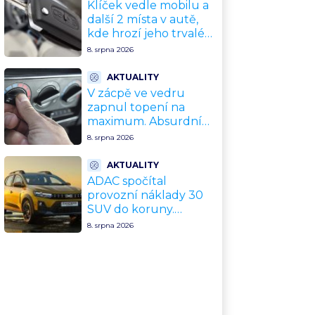
Klíček vedle mobilu a
další 2 místa v autě,
kde hrozí jeho trvalé
poškození a
8. srpna 2026
znefunkčnění
AKTUALITY
V zácpě ve vedru
zapnul topení na
maximum. Absurdní
trik zachrání motor
8. srpna 2026
před opravou za
desítky tisíc
AKTUALITY
ADAC spočítal
provozní náklady 30
SUV do koruny.
Nejlevnější vyjde na
8. srpna 2026
tisíce Kč měsíčně,
nejdražší na
trojnásobek