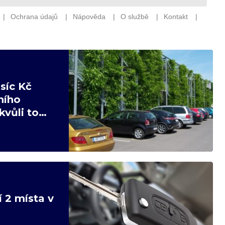
síc Kč
ního
kvůli tomu
í 2 místa v