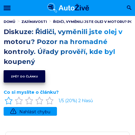
DOMŮ
ZAJÍMAVOSTI
ŘIDIČI, VYMĚNILI JSTE OLEJ V MOTORU? P
Diskuze: Řidiči, vyměnili jste olej v
motoru? Pozor na hromadné
kontroly. Úřady prověří, kde byl
koupený
ZPĚT DO ČLÁNKU
Co si myslíte o článku?
1
/5 (
20
%)
2
hlasů
Nahlásit chybu