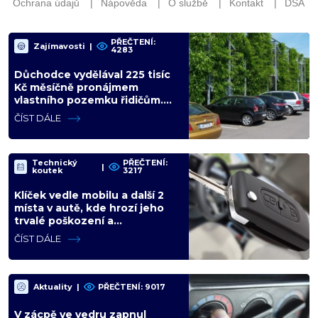
PŘEČTENÍ:
Zajímavosti
|
4283
Důchodce vydělával 225 tisíc
Kč měsíčně pronájmem
vlastního pozemku řidičům.
Teď ho kvůli tomu čeká soud
ČÍST DÁLE
Technický
PŘEČTENÍ:
|
koutek
3217
Klíček vedle mobilu a další 2
místa v autě, kde hrozí jeho
trvalé poškození a
znefunkčnění
ČÍST DÁLE
Aktuality
|
PŘEČTENÍ: 9017
V zácpě ve vedru zapnul