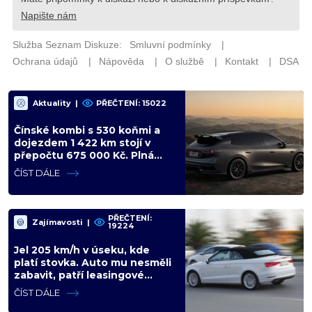
Aktuality
|
PŘEČTENÍ: 15022
Čínské kombi s 530 koňmi a
dojezdem 1 422 km stojí v
přepočtu 675 000 Kč. Plná
výbava je v ceně, VW a BMW
ČÍST DÁLE
mají problém
PŘEČTENÍ:
Zajímavosti
|
19224
Jel 205 km/h v úseku, kde
platí stovka. Auto mu nesměli
zabavit, patří leasingové
firmě. Úřad si ale poradil jinak
ČÍST DÁLE