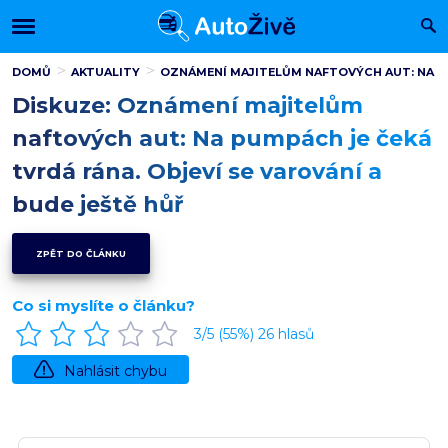
DOMŮ
AKTUALITY
OZNÁMENÍ MAJITELŮM NAFTOVÝCH AUT: NA PUM
Diskuze: Oznámení majitelům
naftových aut: Na pumpách je čeká
tvrdá rána. Objeví se varování a
bude ještě hůř
ZPĚT DO ČLÁNKU
Co si myslíte o článku?
3
/5 (
55
%)
26
hlasů
Nahlásit chybu