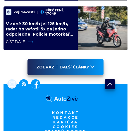
PŘEČTENÍ:
Zajímavosti
|
17049
V zóně 30 km/h jel 125 km/h,
radar ho vyfotil 5x za jedno
odpoledne. Policie motorkáře
nedokázala zastavit
ČÍST DÁLE
ZOBRAZIT DALŠÍ ČLÁNKY
KONTAKT
REDAKCE
KARIÉRA
COOKIES