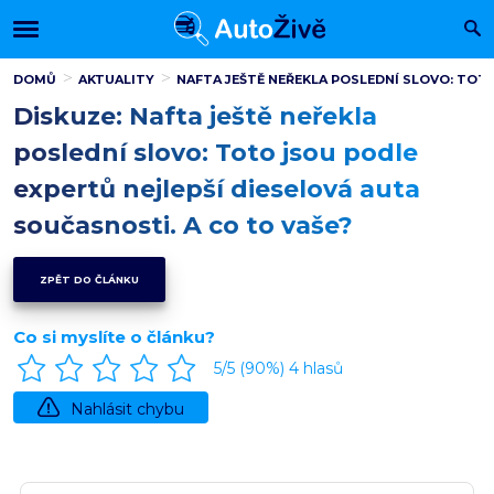
DOMŮ
AKTUALITY
NAFTA JEŠTĚ NEŘEKLA POSLEDNÍ SLOVO: TOTO
Diskuze: Nafta ještě neřekla
poslední slovo: Toto jsou podle
expertů nejlepší dieselová auta
současnosti. A co to vaše?
ZPĚT DO ČLÁNKU
Co si myslíte o článku?
5
/5 (
90
%)
4
hlasů
Nahlásit chybu