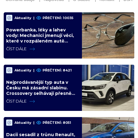
Aktuality
|
PŘEČTENÍ: 10035
Powerbanka, léky a lahev
vody: Mechanici jmenují věci,
které v rozpáleném autě
nemají co dělat. Hrozí i požár
ČÍST DÁLE
Aktuality
|
PŘEČTENÍ: 8421
Nejprodávanější typ auta v
Česku má zásadní slabinu.
Crossovery selhávají přesně
tam, kde mají být nejsilnější
ČÍST DÁLE
Aktuality
|
PŘEČTENÍ: 8051
Dacii sesadil z trůnu Renault,