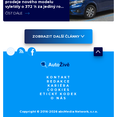
prodeje nového modelu
vyletěly o 372 % za jediný rok.
Češi ale jedou svojí pohádku
ČÍST DÁLE
ZOBRAZIT DALŠÍ ČLÁNKY
KONTAKT
REDAKCE
KARIÉRA
COOKIES
ETICKÝ KODEX
O NÁS
Copyright © 2016-2026 abcMedia Network, s.r.o.