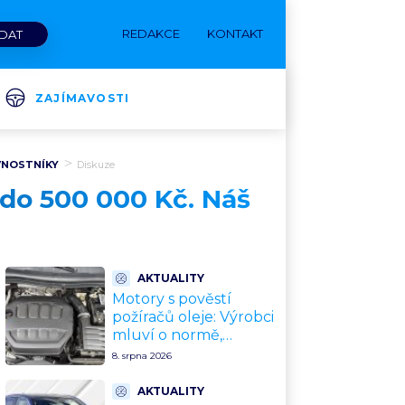
REDAKCE
KONTAKT
ZAJÍMAVOSTI
IVNOSTNÍKY
Diskuze
a do 500 000 Kč. Náš
AKTUALITY
Motory s pověstí
požíračů oleje: Výrobci
mluví o normě,
mechanici o
8. srpna 2026
konstrukční chybě.
Máte jeden z nich?
AKTUALITY