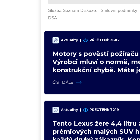
Aktuality
|
PŘEČTENÍ: 3682
Motory s pověstí požíračů 
Výrobci mluví o normě, m
konstrukční chybě. Máte j
nich?
ČÍST DÁLE
Aktuality
|
PŘEČTENÍ: 7219
Tento Lexus žere 4,4 litru 
prémiových malých SUV h
každý druhý zákazník. Ko