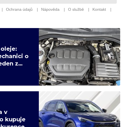
oleje:
echanici o
eden z
a v
o kupuje
nkurence