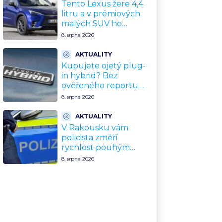
Tento Lexus žere 4,4
litru a v prémiových
malých SUV ho
kupuje každý druhý
8. srpna 2026
zákazník. Konkurence
jen přihlíží
AKTUALITY
Kupujete ojetý plug-
in hybrid? Bez
ověřeného reportu
baterie riskujete, že
8. srpna 2026
vám zbude drahý
spalovák
AKTUALITY
V Rakousku vám
policista změří
rychlost pouhým
odhadem a soud mu
8. srpna 2026
dá za pravdu. Seznam
podivných pravidel,
která vás v EU mohou
stát tisíce