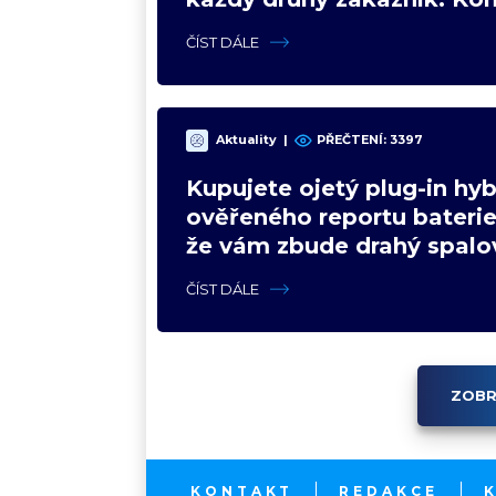
jen přihlíží
ČÍST DÁLE
Aktuality
|
PŘEČTENÍ: 3397
Kupujete ojetý plug-in hy
ověřeného reportu baterie 
že vám zbude drahý spalo
ČÍST DÁLE
ZOBR
KONTAKT
REDAKCE