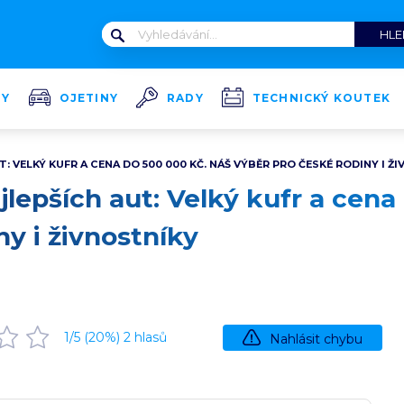
TY
OJETINY
RADY
TECHNICKÝ KOUTEK
T: VELKÝ KUFR A CENA DO 500 000 KČ. NÁŠ VÝBĚR PRO ČESKÉ RODINY I Ž
jlepších aut: Velký kufr a cen
ny i živnostníky
1
/5 (
20
%)
2
hlasů
Nahlásit chybu