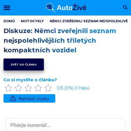
DOMŮ
MOTOCYKLY
NĚMCI ZVEŘEJNILI SEZNAM NEJSPOLEHLIVĚ
Diskuze: Němci zveřejnili seznam
nejspolehlivějších tříletých
kompaktních vozidel
ZPĚT DO ČLÁNKU
Co si myslíte o článku?
0
/5 (
0
%)
0
hlasů
Nahlásit chybu