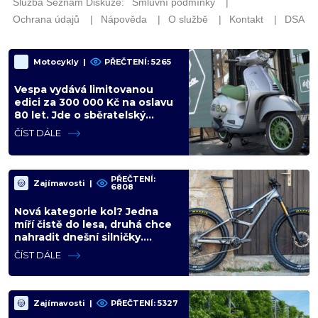
Motocykly
|
PŘEČTENÍ: 5265
Vespa vydává limitovanou
edici za 300 000 Kč na oslavu
80 let. Jde o sběratelský
kalkul místo jízdního upgradu
ČÍST DÁLE
PŘEČTENÍ:
Zajímavosti
|
6808
Nová kategorie kol? Jedna
míří čistě do lesa, druhá chce
nahradit dnešní silničky.
Cyklisté mají rozporuplné
ČÍST DÁLE
názory
Zajímavosti
|
PŘEČTENÍ: 5327