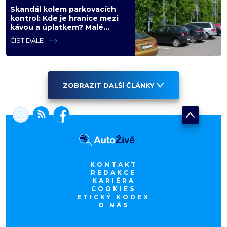
Skandál kolem parkovacích
kontrol: Kde je hranice mezi
kávou a úplatkem? Malé
město, malá výhoda, velký
ČÍST DÁLE
problém
ZOBRAZIT DALŠÍ ČLÁNKY
KONTAKT
REDAKCE
KARIÉRA
COOKIES
ETICKÝ KODEX
O NÁS