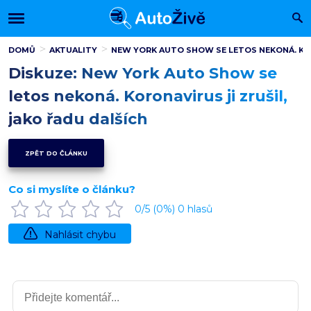
DOMŮ
AKTUALITY
NEW YORK AUTO SHOW SE LETOS NEKONÁ. KOR
Diskuze: New York Auto Show se
letos nekoná. Koronavirus ji zrušil,
jako řadu dalších
ZPĚT DO ČLÁNKU
Co si myslíte o článku?
0
/5 (
0
%)
0
hlasů
Nahlásit chybu