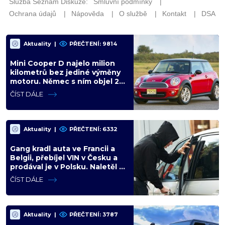
Aktuality
|
PŘEČTENÍ: 9814
Mini Cooper D najelo milion
kilometrů bez jediné výměny
motoru. Němec s ním objel 25
zemí a míří na další milion
ČÍST DÁLE
Aktuality
|
PŘEČTENÍ: 6332
Gang kradl auta ve Francii a
Belgii, přebíjel VIN v Česku a
prodával je v Polsku. Naletěl i
polský vicepremiér
ČÍST DÁLE
Aktuality
|
PŘEČTENÍ: 3787