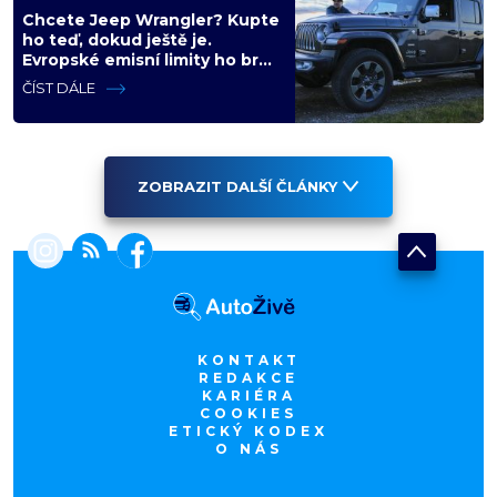
Chcete Jeep Wrangler? Kupte
ho teď, dokud ještě je.
Evropské emisní limity ho brzy
vyřadí z nabídky nadobro
ČÍST DÁLE
ZOBRAZIT DALŠÍ ČLÁNKY
KONTAKT
REDAKCE
KARIÉRA
COOKIES
ETICKÝ KODEX
O NÁS