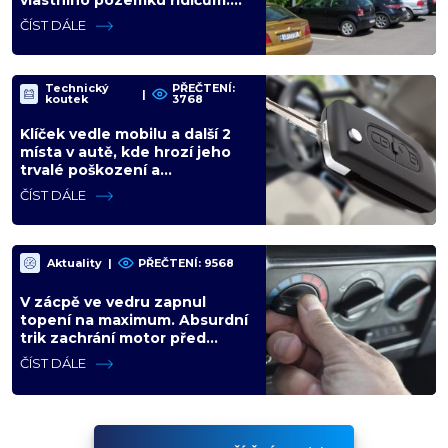
vlastního pozemku řidičům.
Teď ho kvůli tomu čeká soud
ČÍST DÁLE
Technický
PŘEČTENÍ:
|
koutek
3768
Klíček vedle mobilu a další 2
místa v autě, kde hrozí jeho
trvalé poškození a
znefunkčnění
ČÍST DÁLE
Aktuality
|
PŘEČTENÍ: 9568
V zácpě ve vedru zapnul
topení na maximum. Absurdní
trik zachrání motor před
opravou za desítky tisíc
ČÍST DÁLE