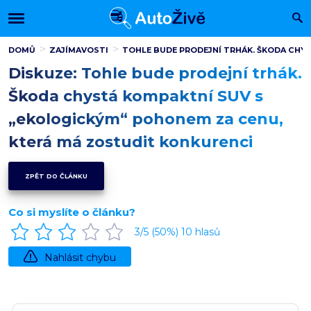
DOMŮ
ZAJÍMAVOSTI
TOHLE BUDE PRODEJNÍ TRHÁK. ŠKODA CHY
Diskuze: Tohle bude prodejní trhák.
Škoda chystá kompaktní SUV s
„ekologickým“ pohonem za cenu,
která má zostudit konkurenci
ZPĚT DO ČLÁNKU
Co si myslíte o článku?
3
/5 (
50
%)
10
hlasů
Nahlásit chybu