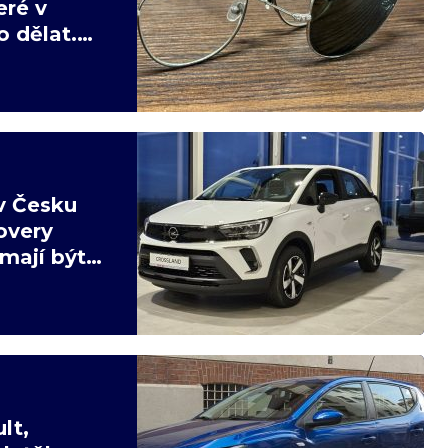
eré v
 dělat.
v Česku
overy
mají být
lt,