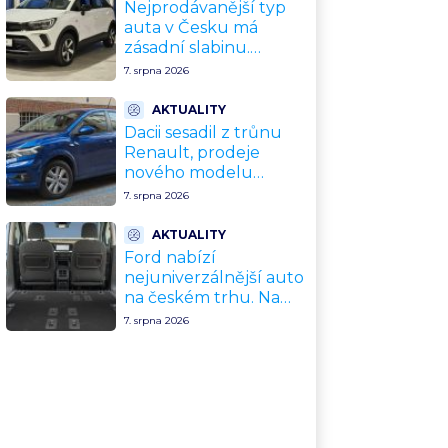
Nejprodávanější typ
auta v Česku má
zásadní slabinu.
Crossovery selhávají
7. srpna 2026
přesně tam, kde mají
být nejsilnější
AKTUALITY
Dacii sesadil z trůnu
Renault, prodeje
nového modelu
vyletěly o 372 % za
7. srpna 2026
jediný rok. Češi ale
jedou svojí pohádku
AKTUALITY
Ford nabízí
nejuniverzálnější auto
na českém trhu. Na
dovolenou, do práce i
7. srpna 2026
na chatu za cenu
kompaktního SUV