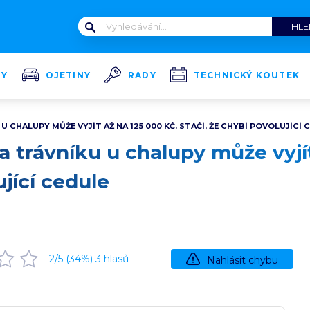
TY
OJETINY
RADY
TECHNICKÝ KOUTEK
 CHALUPY MŮŽE VYJÍT AŽ NA 125 000 KČ. STAČÍ, ŽE CHYBÍ POVOLUJÍCÍ 
a trávníku u chalupy může vyjít
ující cedule
2
/5 (
34
%)
3
hlasů
Nahlásit chybu