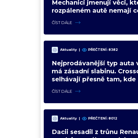
Mechanici jmenují věci, kt
rozpáleném autě nemají co
Hrozí i požár
ČÍST DÁLE
Aktuality
|
PŘEČTENÍ: 8382
Nejprodávanější typ auta 
má zásadní slabinu. Cross
selhávají přesně tam, kde 
nejsilnější
ČÍST DÁLE
Aktuality
|
PŘEČTENÍ: 8012
Dacii sesadil z trůnu Renau