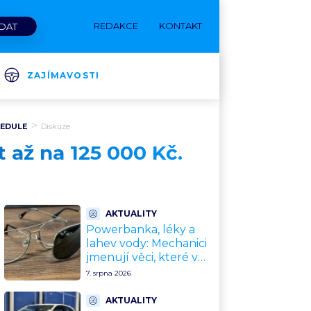
REDAKCE
KONTAKT
ZAJÍMAVOSTI
CEDULE
Diskuze
 až na 125 000 Kč.
AKTUALITY
Powerbanka, léky a
lahev vody: Mechanici
jmenují věci, které v
rozpáleném autě
7. srpna 2026
nemají co dělat. Hrozí i
požár
AKTUALITY