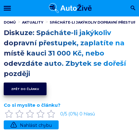
DOMŮ
AKTUALITY
SPÁCHÁTE-LI JAKÝKOLIV DOPRAVNÍ PŘESTUPEK
Diskuze: Spácháte-li jakýkoliv
dopravní přestupek, zaplatíte na
místě kauci 31 000 Kč, nebo
odevzdáte auto. Zbytek se dořeší
později
ZPĚT DO ČLÁNKU
Co si myslíte o článku?
0
/5 (
0
%)
0
hlasů
Nahlásit chybu