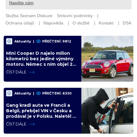
Aktuality
|
PŘEČTENÍ: 9812
Mini Cooper D najelo milion
kilometrů bez jediné výměny
motoru. Němec s ním objel 25
zemí a míří na další milion
ČÍST DÁLE
Aktuality
|
PŘEČTENÍ: 6330
Gang kradl auta ve Francii a
Belgii, přebíjel VIN v Česku a
prodával je v Polsku. Naletěl i
polský vicepremiér
ČÍST DÁLE