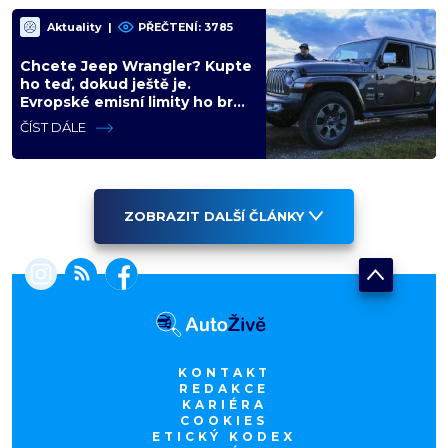
Aktuality
|
PŘEČTENÍ: 3785
Chcete Jeep Wrangler? Kupte
ho teď, dokud ještě je.
Evropské emisní limity ho brzy
vyřadí z nabídky nadobro
ČÍST DÁLE
ZOBRAZIT DALŠÍ ČLÁNKY
KONTAKT
REDAKCE
KARIÉRA
COOKIES
ETICKÝ KODEX