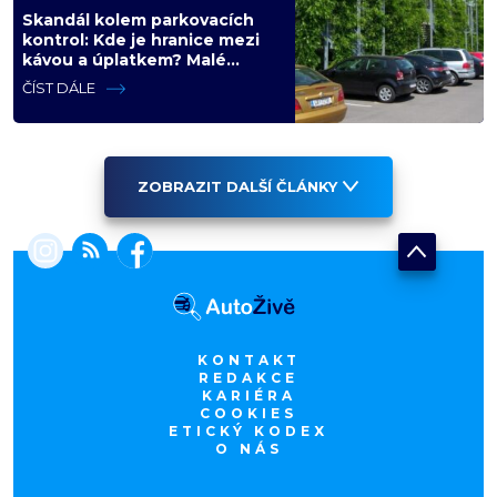
Skandál kolem parkovacích
kontrol: Kde je hranice mezi
kávou a úplatkem? Malé
město, malá výhoda, velký
ČÍST DÁLE
problém
ZOBRAZIT DALŠÍ ČLÁNKY
KONTAKT
REDAKCE
KARIÉRA
COOKIES
ETICKÝ KODEX
O NÁS