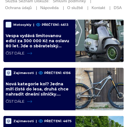
Motocykly
|
PŘEČTENÍ: 4613
Vespa vydává limitovanou
edici za 300 000 Kč na oslavu
80 let. Jde o sběratelský
kalkul místo jízdního upgradu
ČÍST DÁLE
Zajímavosti
|
PŘEČTENÍ: 6156
Nová kategorie kol? Jedna
míří čistě do lesa, druhá chce
nahradit dnešní silničky.
Cyklisté mají rozporuplné
ČÍST DÁLE
názory
Zajímavosti
|
PŘEČTENÍ: 4675