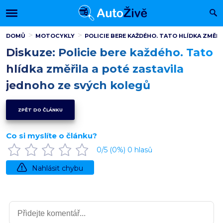
DOMŮ
MOTOCYKLY
POLICIE BERE KAŽDÉHO. TATO HLÍDKA ZMĚŘ
Diskuze: Policie bere každého. Tato
hlídka změřila a poté zastavila
jednoho ze svých kolegů
ZPĚT DO ČLÁNKU
Co si myslíte o článku?
0
/5 (
0
%)
0
hlasů
Nahlásit chybu