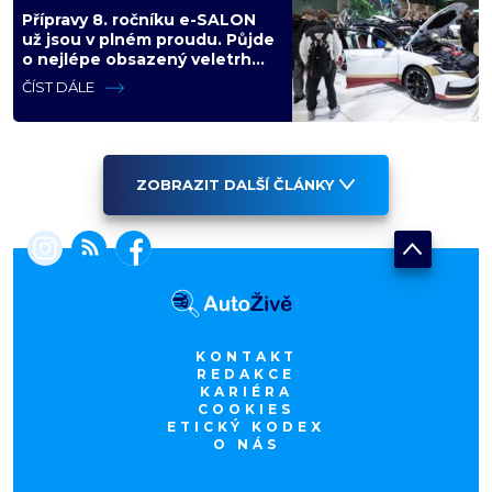
Přípravy 8. ročníku e-SALON
už jsou v plném proudu. Půjde
o nejlépe obsazený veletrh
čisté mobility v historii
ČÍST DÁLE
ZOBRAZIT DALŠÍ ČLÁNKY
KONTAKT
REDAKCE
KARIÉRA
COOKIES
ETICKÝ KODEX
O NÁS