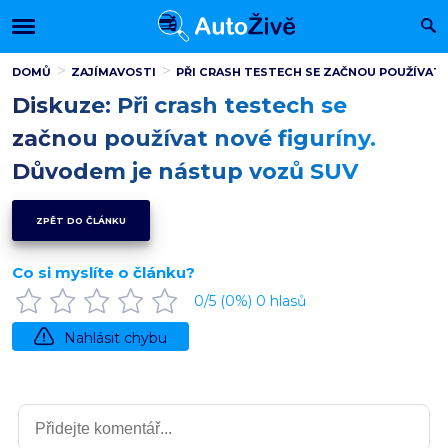
DOMŮ
ZAJÍMAVOSTI
PŘI CRASH TESTECH SE ZAČNOU POUŽÍVAT 
Diskuze: Při crash testech se
začnou používat nové figuríny.
Důvodem je nástup vozů SUV
ZPĚT DO ČLÁNKU
Co si myslíte o článku?
0
/5 (
0
%)
0
hlasů
Nahlásit chybu