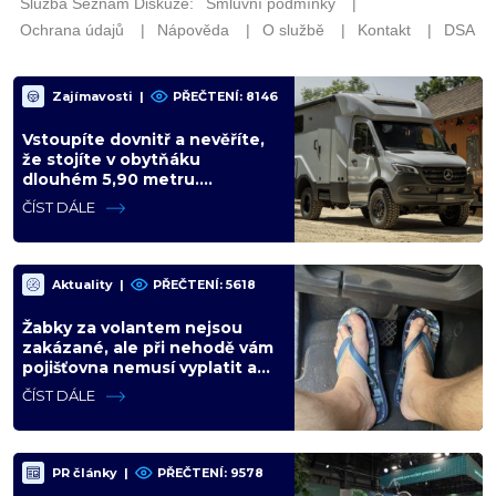
Zajímavosti
|
PŘEČTENÍ: 8146
Vstoupíte dovnitř a nevěříte,
že stojíte v obytňáku
dlouhém 5,90 metru.
Rossmönster Loft mění
ČÍST DÁLE
představy o kempování
Aktuality
|
PŘEČTENÍ: 5618
Žabky za volantem nejsou
zakázané, ale při nehodě vám
pojišťovna nemusí vyplatit ani
korunu. Vysvětlíme proč
ČÍST DÁLE
PR články
|
PŘEČTENÍ: 9578