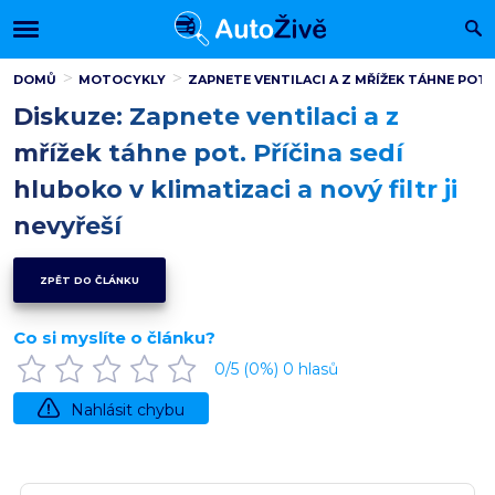
DOMŮ
MOTOCYKLY
ZAPNETE VENTILACI A Z MŘÍŽEK TÁHNE POT. 
Diskuze: Zapnete ventilaci a z
mřížek táhne pot. Příčina sedí
hluboko v klimatizaci a nový filtr ji
nevyřeší
ZPĚT DO ČLÁNKU
Co si myslíte o článku?
0
/5 (
0
%)
0
hlasů
Nahlásit chybu