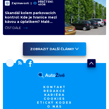
PŘEČTENÍ:
Zajímavosti
|
4936
Skandál kolem parkovacích
kontrol: Kde je hranice mezi
kávou a úplatkem? Malé
město, malá výhoda, velký
ČÍST DÁLE
problém
ZOBRAZIT DALŠÍ ČLÁNKY
KONTAKT
REDAKCE
KARIÉRA
COOKIES
ETICKÝ KODEX
O NÁS