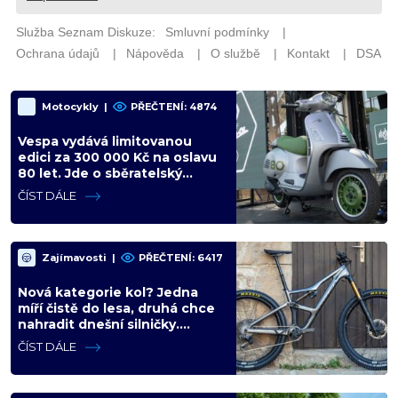
Motocykly
|
PŘEČTENÍ: 4874
Vespa vydává limitovanou
edici za 300 000 Kč na oslavu
80 let. Jde o sběratelský
kalkul místo jízdního upgradu
ČÍST DÁLE
Zajímavosti
|
PŘEČTENÍ: 6417
Nová kategorie kol? Jedna
míří čistě do lesa, druhá chce
nahradit dnešní silničky.
Cyklisté mají rozporuplné
ČÍST DÁLE
názory