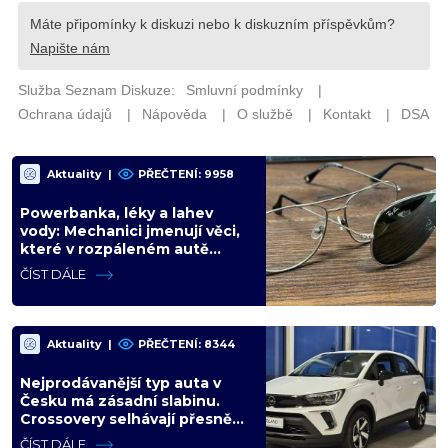
Aktuality
|
PŘEČTENÍ: 9958
Powerbanka, léky a lahev
vody: Mechanici jmenují věci,
které v rozpáleném autě
nemají co dělat. Hrozí i požár
ČÍST DÁLE
Aktuality
|
PŘEČTENÍ: 8344
Nejprodávanější typ auta v
Česku má zásadní slabinu.
Crossovery selhávají přesně
tam, kde mají být nejsilnější
ČÍST DÁLE