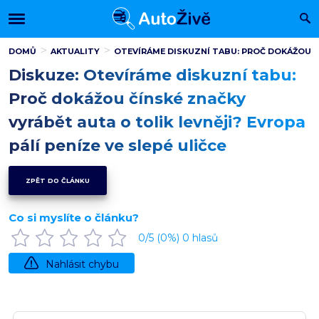
DOMŮ
AKTUALITY
OTEVÍRÁME DISKUZNÍ TABU: PROČ DOKÁŽOU ČÍ
Diskuze: Otevíráme diskuzní tabu:
Proč dokážou čínské značky
vyrábět auta o tolik levněji? Evropa
pálí peníze ve slepé uličce
ZPĚT DO ČLÁNKU
Co si myslíte o článku?
0
/5 (
0
%)
0
hlasů
Nahlásit chybu