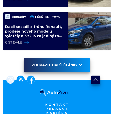
Aktuality
|
PŘEČTENÍ: 7974
Dacii sesadil z trůnu Renault,
prodeje nového modelu
vyletěly o 372 % za jediný rok.
Češi ale jedou svojí pohádku
ČÍST DÁLE
ZOBRAZIT DALŠÍ ČLÁNKY
KONTAKT
REDAKCE
KARIÉRA