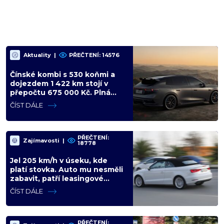
Aktuality
|
PŘEČTENÍ: 14576
Čínské kombi s 530 koňmi a
dojezdem 1 422 km stojí v
přepočtu 675 000 Kč. Plná
výbava je v ceně, VW a BMW
ČÍST DÁLE
mají problém
PŘEČTENÍ:
Zajímavosti
|
18778
Jel 205 km/h v úseku, kde
platí stovka. Auto mu nesměli
zabavit, patří leasingové
firmě. Úřad si ale poradil jinak
ČÍST DÁLE
PŘEČTENÍ: