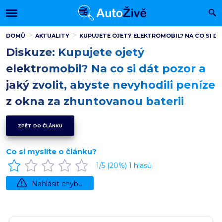
DOMŮ
AKTUALITY
KUPUJETE OJETÝ ELEKTROMOBIL? NA CO SI DÁ
Diskuze: Kupujete ojetý
elektromobil? Na co si dát pozor a
jaký zvolit, abyste nevyhodili peníze
z okna za zhuntovanou baterii
ZPĚT DO ČLÁNKU
Co si myslíte o článku?
1
/5 (
20
%)
1
hlasů
Nahlásit chybu