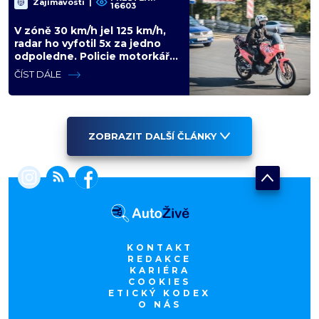
Zajímavosti
|
16603
V zóně 30 km/h jel 125 km/h,
radar ho vyfotil 5x za jedno
odpoledne. Policie motorkáře
nedokázala zastavit
ČÍST DÁLE
ZOBRAZIT DALŠÍ ČLÁNKY
KONTAKT
REDAKCE
KARIÉRA
COOKIES
ETICKÝ KODEX
O NÁS