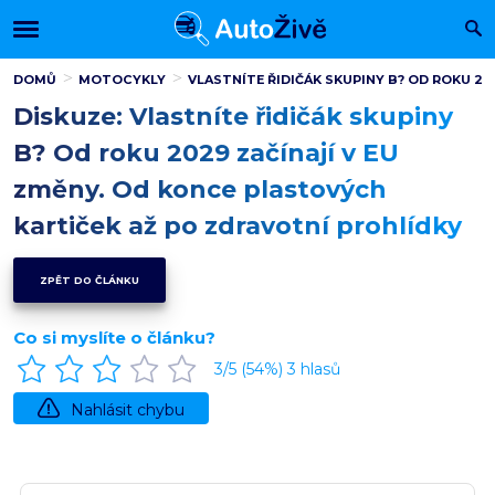
DOMŮ
MOTOCYKLY
VLASTNÍTE ŘIDIČÁK SKUPINY B? OD ROKU 2
Diskuze: Vlastníte řidičák skupiny
B? Od roku 2029 začínají v EU
změny. Od konce plastových
kartiček až po zdravotní prohlídky
ZPĚT DO ČLÁNKU
Co si myslíte o článku?
3
/5 (
54
%)
3
hlasů
Nahlásit chybu