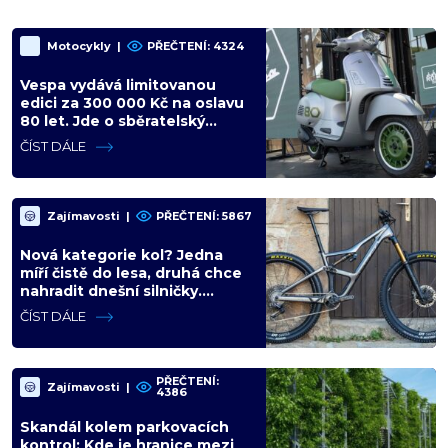
Motocykly
|
PŘEČTENÍ: 4324
Vespa vydává limitovanou
edici za 300 000 Kč na oslavu
80 let. Jde o sběratelský
kalkul místo jízdního upgradu
ČÍST DÁLE
Zajímavosti
|
PŘEČTENÍ: 5867
Nová kategorie kol? Jedna
míří čistě do lesa, druhá chce
nahradit dnešní silničky.
Cyklisté mají rozporuplné
ČÍST DÁLE
názory
PŘEČTENÍ:
Zajímavosti
|
4386
Skandál kolem parkovacích
kontrol: Kde je hranice mezi