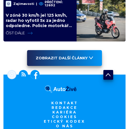
PŘEČTENÍ:
Zajímavosti
|
12692
V zóně 30 km/h jel 125 km/h,
radar ho vyfotil 5x za jedno
odpoledne. Policie motorkáře
nedokázala zastavit
ČÍST DÁLE
ZOBRAZIT DALŠÍ ČLÁNKY
KONTAKT
REDAKCE
KARIÉRA
COOKIES
ETICKÝ KODEX
O NÁS