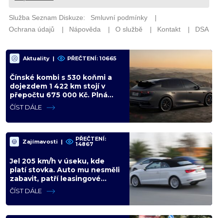
Aktuality
|
PŘEČTENÍ: 10665
Čínské kombi s 530 koňmi a
dojezdem 1 422 km stojí v
přepočtu 675 000 Kč. Plná
výbava je v ceně, VW a BMW
ČÍST DÁLE
mají problém
PŘEČTENÍ:
Zajímavosti
|
14867
Jel 205 km/h v úseku, kde
platí stovka. Auto mu nesměli
zabavit, patří leasingové
firmě. Úřad si ale poradil jinak
ČÍST DÁLE