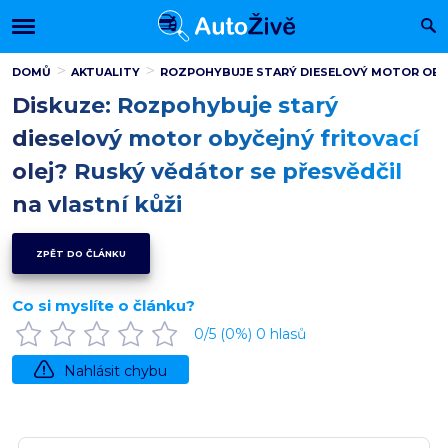
DOMŮ
AKTUALITY
ROZPOHYBUJE STARÝ DIESELOVÝ MOTOR OBYČE
Diskuze: Rozpohybuje starý
dieselový motor obyčejný fritovací
olej? Ruský vědátor se přesvědčil
na vlastní kůži
ZPĚT DO ČLÁNKU
Co si myslíte o článku?
0
/5 (
0
%)
0
hlasů
Nahlásit chybu