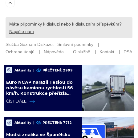
Aktuality
|
PŘEČTENÍ: 2999
Euro NCAP narazil Teslou do
návěsu kamionu rychlostí 56
km/h. Konstrukce přeřízla
kabinu, figurína neměla šanci
ČÍST DÁLE
Aktuality
|
PŘEČTENÍ: 7712
Modrá značka ve Španělsku