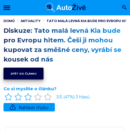
DOMŮ
AKTUALITY
TATO MALÁ LEVNÁ KIA BUDE PRO EVROPU HITE
Diskuze: Tato malá levná Kia bude
pro Evropu hitem. Češi ji mohou
kupovat za směšné ceny, vyrábí se
kousek od nás
ZPĚT DO ČLÁNKU
Co si myslíte o článku?
3
/5 (
47
%)
3
hlasů
Nahlásit chybu