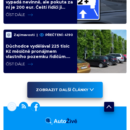
vypadá nevinně, ale pokuta za
ni je 200 eur. Čeští řidiči ji
zaměňují za informační ceduli
ČÍST DÁLE
Zajímavosti
|
PŘEČTENÍ: 4190
Důchodce vydělával 225 tisíc
Kč měsíčně pronájmem
vlastního pozemku řidičům.
Teď ho kvůli tomu čeká soud
ČÍST DÁLE
ZOBRAZIT DALŠÍ ČLÁNKY