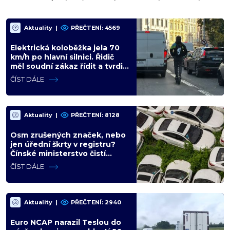
Aktuality
|
PŘEČTENÍ: 4569
Elektrická koloběžka jela 70
km/h po hlavní silnici. Řidič
měl soudní zákaz řídit a tvrdil,
že stroj zvládne i stovku
ČÍST DÁLE
Aktuality
|
PŘEČTENÍ: 8128
Osm zrušených značek, nebo
jen úřední škrty v registru?
Čínské ministerstvo čistí
přesycený automobilový trh
ČÍST DÁLE
Aktuality
|
PŘEČTENÍ: 2940
Euro NCAP narazil Teslou do