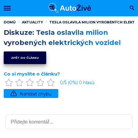
DOMŮ
AKTUALITY
TESLA OSLAVILA MILION VYROBENÝCH ELEKTR
Diskuze: Tesla oslavila milion
vyrobených elektrických vozidel
ZPĚT DO ČLÁNKU
Co si myslíte o článku?
0
/5 (
0
%)
0
hlasů
Nahlásit chybu