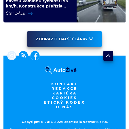
návěsu kamionu rychlostí 56
km/h. Konstrukce přeřízla
kabinu, figurína neměla šanci
ČÍST DÁLE
ZOBRAZIT DALŠÍ ČLÁNKY
KONTAKT
REDAKCE
KARIÉRA
COOKIES
ETICKÝ KODEX
O NÁS
Copyright © 2016-2026 abcMedia Network, s.r.o.