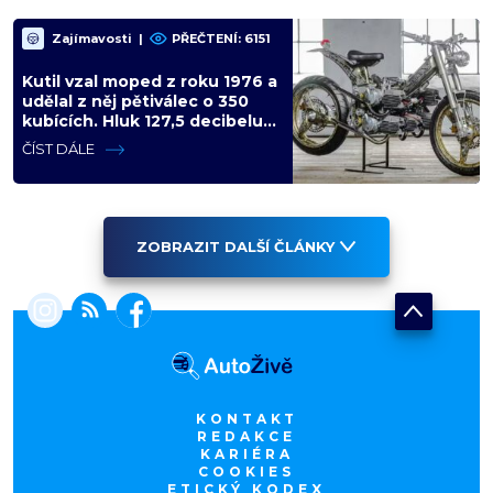
Zajímavosti
|
PŘEČTENÍ: 6151
Kutil vzal moped z roku 1976 a
udělal z něj pětiválec o 350
kubících. Hluk 127,5 decibelu
slyšíte přes celou vesnici
ČÍST DÁLE
ZOBRAZIT DALŠÍ ČLÁNKY
KONTAKT
REDAKCE
KARIÉRA
COOKIES
ETICKÝ KODEX