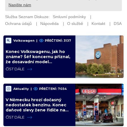
Volkswagen
|
PŘEČTENÍ: 3137
Konec Volkswagenu, jak ho
známe? Šéf koncernu přiznal,
že dosavadní model
nefunguje. Ekonom predikuje
ČÍST DÁLE
čínské převzetí
Aktuality
|
PŘEČTENÍ: 7034
V Německu hrozí dočasný
nedostatek benzinu. Konec
daňové slevy žene řidiče na
pumpy, zásoby nemusí stačit
ČÍST DÁLE