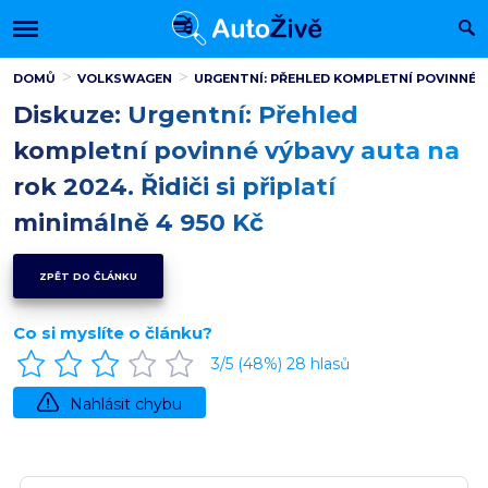
DOMŮ
VOLKSWAGEN
URGENTNÍ: PŘEHLED KOMPLETNÍ POVINNÉ VÝB
Diskuze: Urgentní: Přehled
kompletní povinné výbavy auta na
rok 2024. Řidiči si připlatí
minimálně 4 950 Kč
ZPĚT DO ČLÁNKU
Co si myslíte o článku?
3
/5 (
48
%)
28
hlasů
Nahlásit chybu