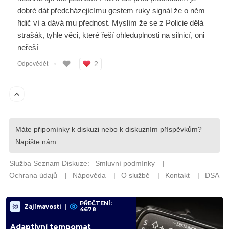
PŘEČTENÍ:
Zajímavosti
|
4678
Adaptivní tempomat