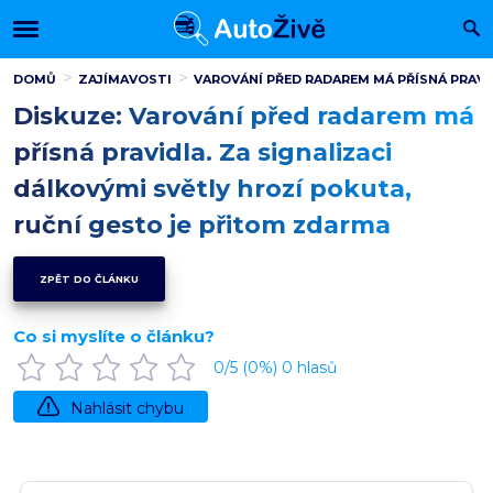
DOMŮ
ZAJÍMAVOSTI
VAROVÁNÍ PŘED RADAREM MÁ PŘÍSNÁ PRAVI
Diskuze: Varování před radarem má
přísná pravidla. Za signalizaci
dálkovými světly hrozí pokuta,
ruční gesto je přitom zdarma
ZPĚT DO ČLÁNKU
Co si myslíte o článku?
0
/5 (
0
%)
0
hlasů
Nahlásit chybu