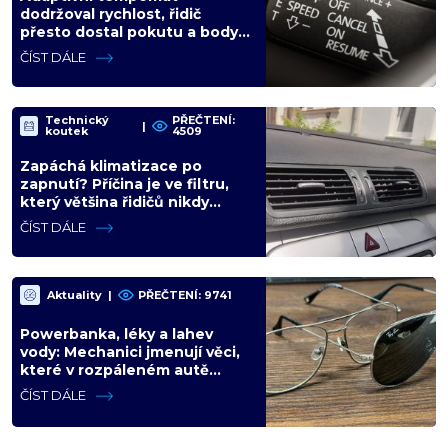
dodržoval rychlost, řidič
přesto dostal pokutu a body.
Chyba je v odstupu, který si
ČÍST DÁLE
auto samo zvolí
Technický
PŘEČTENÍ:
|
koutek
4509
Zapáchá klimatizace po
zapnutí? Příčina je ve filtru,
který většina řidičů nikdy
nevyměnila
ČÍST DÁLE
Aktuality
|
PŘEČTENÍ: 9741
Powerbanka, léky a lahev
vody: Mechanici jmenují věci,
které v rozpáleném autě
nemají co dělat. Hrozí i požár
ČÍST DÁLE