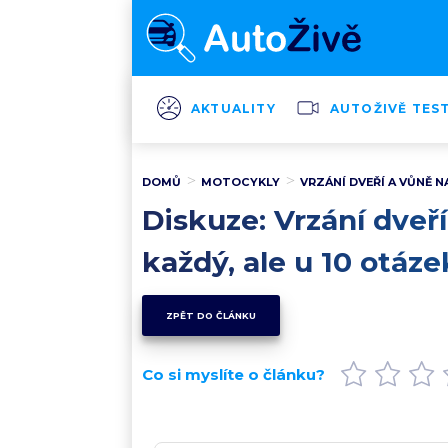
AKTUALITY
AUTOŽIVĚ TES
DOMŮ
MOTOCYKLY
VRZÁNÍ DVEŘÍ A VŮNĚ 
Diskuze: Vrzání dveř
každý, ale u 10 otáz
ZPĚT DO ČLÁNKU
Co si myslíte o článku?