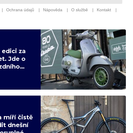
edici za
t. Jde o
ízdního
 míří čistě
it dnešní
poruplné