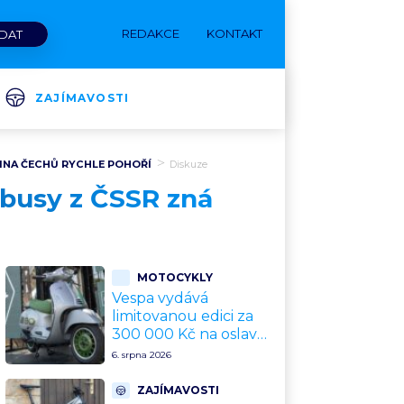
REDAKCE
KONTAKT
ZAJÍMAVOSTI
ŠINA ČECHŮ RYCHLE POHOŘÍ
Diskuze
obusy z ČSSR zná
MOTOCYKLY
Vespa vydává
limitovanou edici za
300 000 Kč na oslavu
80 let. Jde o
6. srpna 2026
sběratelský kalkul
místo jízdního
ZAJÍMAVOSTI