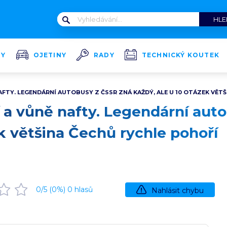
TY
OJETINY
RADY
TECHNICKÝ KOUTEK
NAFTY. LEGENDÁRNÍ AUTOBUSY Z ČSSR ZNÁ KAŽDÝ, ALE U 10 OTÁZEK VĚT
í a vůně nafty. Legendární aut
ek většina Čechů rychle pohoří
0
/5 (
0
%)
0
hlasů
Nahlásit chybu