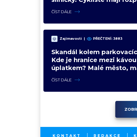
názory
ČÍST DÁLE
Zajímavosti
|
PŘEČTENÍ: 3883
Skandál kolem parkovacíc
Kde je hranice mezi kávou
úplatkem? Malé město, m
výhoda, velký problém
ČÍST DÁLE
ZOBR
KONTAKT
REDAKCE