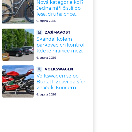
upgradu
Nová kategorie kol?
Jedna míří čistě do
lesa, druhá chce
nahradit dnešní
6. srpna 2026
silničky. Cyklisté mají
rozporuplné názory
ZAJÍMAVOSTI
Skandál kolem
parkovacích kontrol:
Kde je hranice mezi
kávou a úplatkem?
6. srpna 2026
Malé město, malá
výhoda, velký
VOLKSWAGEN
problém
Volkswagen se po
Bugatti zbaví dalších
značek. Koncern
přiznal, že jeho dekády
6. srpna 2026
fungující model je u
konce