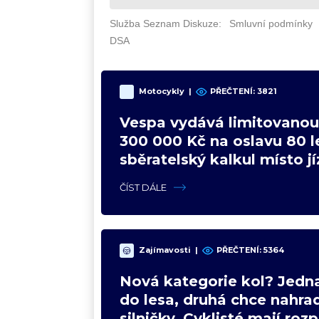
Motocykly
|
PŘEČTENÍ: 3821
Vespa vydává limitovanou 
300 000 Kč na oslavu 80 le
sběratelský kalkul místo j
upgradu
ČÍST DÁLE
Zajímavosti
|
PŘEČTENÍ: 5364
Nová kategorie kol? Jedna
do lesa, druhá chce nahrad
silničky. Cyklisté mají roz